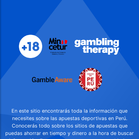
En este sitio encontrarás toda la información que
necesites sobre las apuestas deportivas en Perú.
Conocerás todo sobre los sitios de apuestas que
puedas ahorrar en tiempo y dinero a la hora de buscar