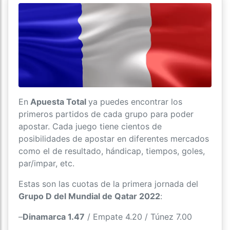
En
Apuesta Total
ya puedes encontrar los
primeros partidos de cada grupo para poder
apostar. Cada juego tiene cientos de
posibilidades de apostar en diferentes mercados
como el de resultado, hándicap, tiempos, goles,
par/impar, etc.
Estas son las cuotas de la primera jornada del
Grupo D del Mundial de Qatar 2022
:
–
Dinamarca 1.47
/ Empate 4.20 / Túnez 7.00