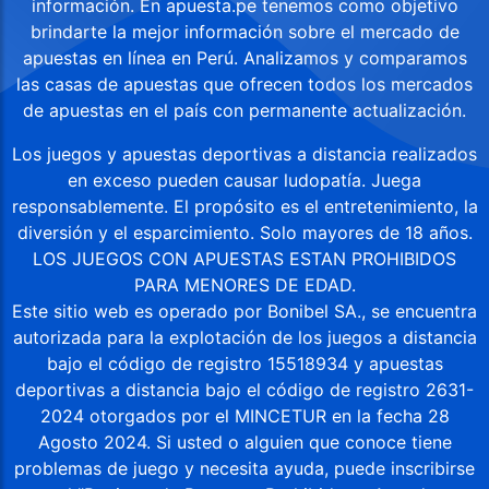
información. En apuesta.pe tenemos como objetivo
brindarte la mejor información sobre el mercado de
apuestas en línea en Perú. Analizamos y comparamos
las casas de apuestas que ofrecen todos los mercados
de apuestas en el país con permanente actualización.
Los juegos y apuestas deportivas a distancia realizados
en exceso pueden causar ludopatía. Juega
responsablemente. El propósito es el entretenimiento, la
diversión y el esparcimiento. Solo mayores de 18 años.
LOS JUEGOS CON APUESTAS ESTAN PROHIBIDOS
PARA MENORES DE EDAD.
Este sitio web es operado por Bonibel SA., se encuentra
autorizada para la explotación de los juegos a distancia
bajo el código de registro 15518934 y apuestas
deportivas a distancia bajo el código de registro 2631-
2024 otorgados por el MINCETUR en la fecha 28
Agosto 2024. Si usted o alguien que conoce tiene
problemas de juego y necesita ayuda, puede inscribirse