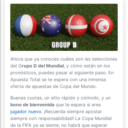
Ahora que ya conoces cuáles son las selecciones
del G
rupo D del Mundial
, y cómo están en los
pronósticos, puedes pasar al siguiente paso. En
Apuesta Total se te espera con una inmensa
oferta de apuestas de Copa del Mundo.
Buenas cuotas, un sitio rápido y cómodo, y un
bono de bienvenida
que te espera si eres
jugador nuevo
. ¡Recuerda siempre apostar
siempre con responsabilidad! La Copa Mundial
de la FIFA ya se siente; no habrá que esperar