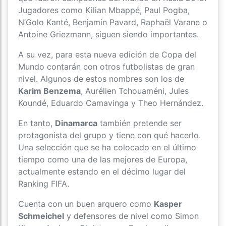
Jugadores como Kilian Mbappé, Paul Pogba,
N’Golo Kanté, Benjamin Pavard, Raphaël Varane o
Antoine Griezmann, siguen siendo importantes.
A su vez, para esta nueva edición de Copa del
Mundo contarán con otros futbolistas de gran
nivel. Algunos de estos nombres son los de
Karim Benzema
, Aurélien Tchouaméni, Jules
Koundé, Eduardo Camavinga y Theo Hernández.
En tanto,
Dinamarca
también pretende ser
protagonista del grupo y tiene con qué hacerlo.
Una selección que se ha colocado en el último
tiempo como una de las mejores de Europa,
actualmente estando en el décimo lugar del
Ranking FIFA.
Cuenta con un buen arquero como
Kasper
Schmeichel
y defensores de nivel como Simon