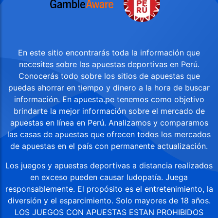
En este sitio encontrarás toda la información que
necesites sobre las apuestas deportivas en Perú.
Conocerás todo sobre los sitios de apuestas que
puedas ahorrar en tiempo y dinero a la hora de buscar
información. En apuesta.pe tenemos como objetivo
brindarte la mejor información sobre el mercado de
apuestas en línea en Perú. Analizamos y comparamos
las casas de apuestas que ofrecen todos los mercados
de apuestas en el país con permanente actualización.
Los juegos y apuestas deportivas a distancia realizados
en exceso pueden causar ludopatía. Juega
responsablemente. El propósito es el entretenimiento, la
diversión y el esparcimiento. Solo mayores de 18 años.
LOS JUEGOS CON APUESTAS ESTAN PROHIBIDOS