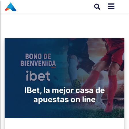
IBet, la mejor casa de
apuestas on line