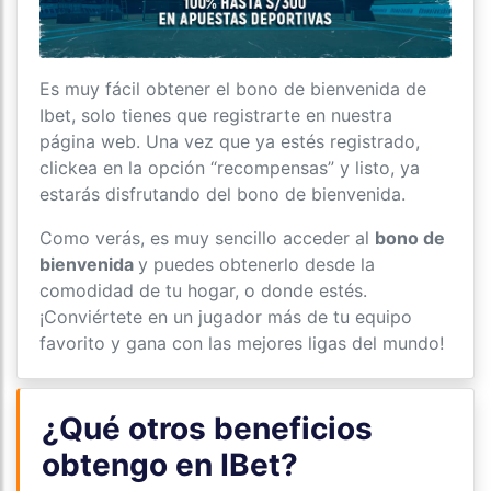
Es muy fácil obtener el bono de bienvenida de
Ibet, solo tienes que registrarte en nuestra
página web. Una vez que ya estés registrado,
clickea en la opción “recompensas” y listo, ya
estarás disfrutando del bono de bienvenida.
Como verás, es muy sencillo acceder al
bono de
bienvenida
y puedes obtenerlo desde la
comodidad de tu hogar, o donde estés.
¡Conviértete en un jugador más de tu equipo
favorito y gana con las mejores ligas del mundo!
¿Qué otros beneficios
obtengo en IBet?