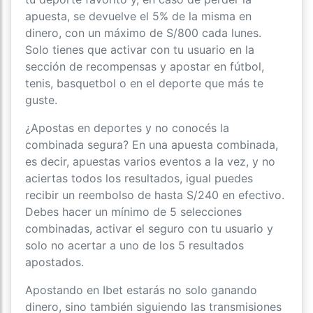
apuesta, se devuelve el 5% de la misma en
dinero, con un máximo de S/800 cada lunes.
Solo tienes que activar con tu usuario en la
sección de recompensas y apostar en fútbol,
tenis, basquetbol o en el deporte que más te
guste.
¿Apostas en deportes y no conocés la
combinada segura? En una apuesta combinada,
es decir, apuestas varios eventos a la vez, y no
aciertas todos los resultados, igual puedes
recibir un reembolso de hasta S/240 en efectivo.
Debes hacer un mínimo de 5 selecciones
combinadas, activar el seguro con tu usuario y
solo no acertar a uno de los 5 resultados
apostados.
Apostando en Ibet estarás no solo ganando
dinero, sino también siguiendo las transmisiones