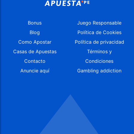
Bonus
Juego Responsable
Blog
Política de Cookies
Como Apostar
Política de privacidad
Casas de Apuestas
Términos y
Contacto
Condiciones
Anuncie aquí
Gambling addiction