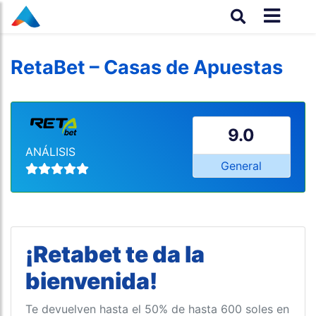
RetaBet – Casas de Apuestas
9.0
ANÁLISIS
General
¡Retabet te da la
bienvenida!
Te devuelven hasta el 50% de hasta 600 soles en