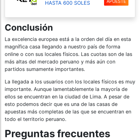
APUESTE
HASTA 600 SOLES
Conclusión
La excelencia europea está a la orden del día en esta
magnífica casa llegando a nuestro país de forma
online o con sus locales físicos. Las cuotas son de las
más altas del mercado peruano y más aún con
partidos sumamente importantes.
La llegada a los usuarios con los locales físicos es muy
importante. Aunque lamentablemente la mayoría de
ellos se encuentran en la ciudad de Lima. A pesar de
esto podemos decir que es una de las casas de
apuestas más completas de las que se encuentran en
todo el territorio peruano.
Preguntas frecuentes