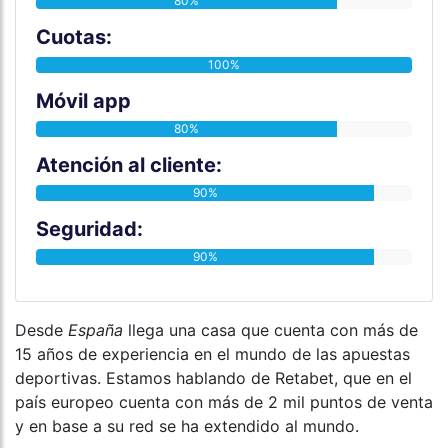
80%
Cuotas:
100%
Móvil app
80%
Atención al cliente:
90%
Seguridad:
90%
Desde
España
llega una casa que cuenta con más de
15 años de experiencia en el mundo de las apuestas
deportivas. Estamos hablando de Retabet, que en el
país europeo cuenta con más de 2 mil puntos de venta
y en base a su red se ha extendido al mundo.