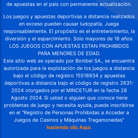
de apuestas en el país con permanente actualización.
Los juegos y apuestas deportivas a distancia realizados
en exceso pueden causar ludopatía. Juega
responsablemente. El propósito es el entretenimiento, la
diversión y el esparcimiento. Solo mayores de 18 años.
LOS JUEGOS CON APUESTAS ESTAN PROHIBIDOS
PARA MENORES DE EDAD.
Este sitio web es operado por Bonibel SA., se encuentra
autorizada para la explotación de los juegos a distancia
bajo el código de registro 15518934 y apuestas
deportivas a distancia bajo el código de registro 2631-
2024 otorgados por el MINCETUR en la fecha 28
Agosto 2024. Si usted o alguien que conoce tiene
problemas de juego y necesita ayuda, puede inscribirse
en el "Registro de Personas Prohibidas a Acceder a
Juegos de Casinos y Máquinas Tragamonedas"
haciendo clic Aquí.
bono de bienvenida hasta
APUESTE
600 soles