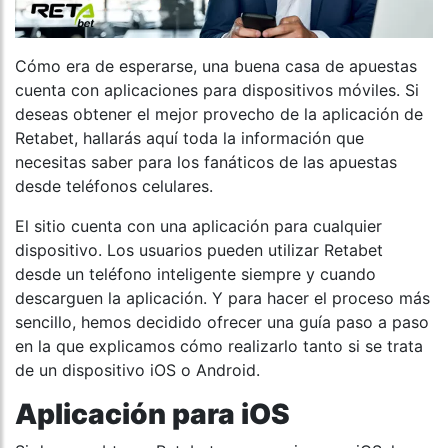
Cómo era de esperarse, una buena casa de apuestas
cuenta con aplicaciones para dispositivos móviles. Si
deseas obtener el mejor provecho de la aplicación de
Retabet, hallarás aquí toda la información que
necesitas saber para los fanáticos de las apuestas
desde teléfonos celulares.
El sitio cuenta con una aplicación para cualquier
dispositivo. Los usuarios pueden utilizar Retabet
desde un teléfono inteligente siempre y cuando
descarguen la aplicación. Y para hacer el proceso más
sencillo, hemos decidido ofrecer una guía paso a paso
en la que explicamos cómo realizarlo tanto si se trata
de un dispositivo iOS o Android.
Aplicación para iOS