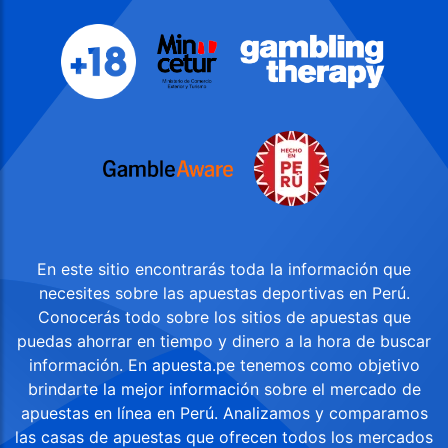
En este sitio encontrarás toda la información que
necesites sobre las apuestas deportivas en Perú.
Conocerás todo sobre los sitios de apuestas que
puedas ahorrar en tiempo y dinero a la hora de buscar
información. En apuesta.pe tenemos como objetivo
brindarte la mejor información sobre el mercado de
apuestas en línea en Perú. Analizamos y comparamos
las casas de apuestas que ofrecen todos los mercados