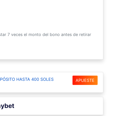
star 7 veces el monto del bono antes de retirar
EPÓSITO HASTA 400 SOLES
APUESTE
nybet