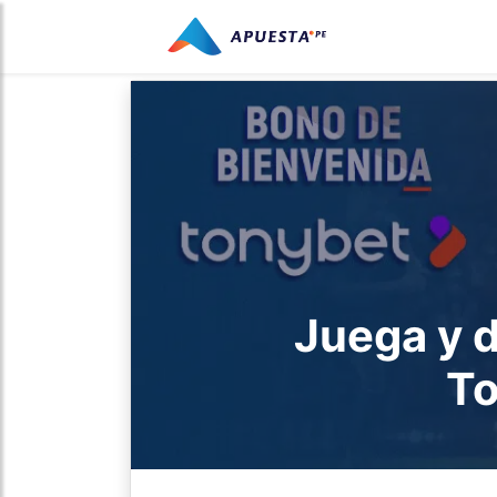
Juega y d
To