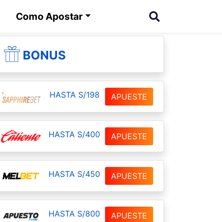
Como Apostar
BONUS
HASTA S/198
APUESTE
HASTA S/400
APUESTE
HASTA S/450
APUESTE
HASTA S/800
APUESTE