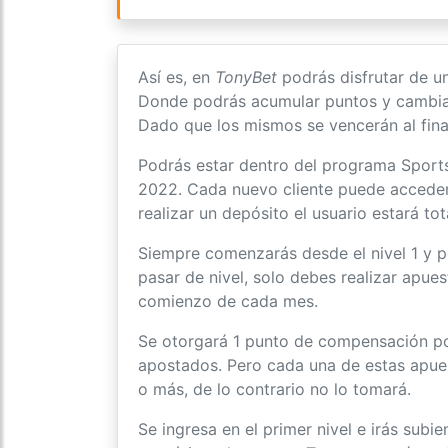
Así es, en
TonyBet
podrás disfrutar de u
Donde podrás acumular puntos y cambiarl
Dado que los mismos se vencerán al final
Podrás estar dentro del programa Sports
2022. Cada nuevo cliente puede acceder a
realizar un depósito el usuario estará to
Siempre comenzarás desde el nivel 1 y po
pasar de nivel, solo debes realizar apues
comienzo de cada mes.
Se otorgará 1 punto de compensación p
apostados. Pero cada una de estas apues
o más, de lo contrario no lo tomará.
Se ingresa en el primer nivel e irás su