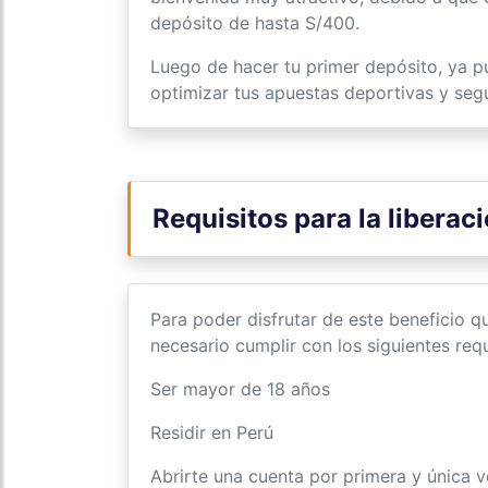
depósito de hasta S/400.
Luego de hacer tu primer depósito, ya pu
optimizar tus apuestas deportivas y seg
Requisitos para la liberac
Para poder disfrutar de este beneficio qu
necesario cumplir con los siguientes requ
Ser mayor de 18 años
Residir en Perú
Abrirte una cuenta por primera y única v