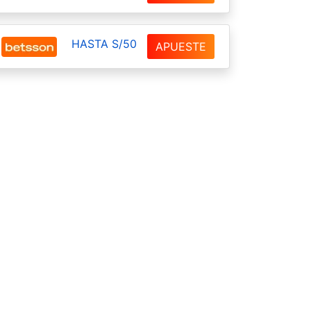
HASTA S/50
APUESTE