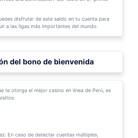
edes disfrutar de este saldo en tu cuenta para
uir a las ligas más importantes del mundo.
ión del bono de bienvenida
e te otorga el mejor casino en línea de Perú, es
isitos:
ez. En caso de detectar cuentas múltiples,