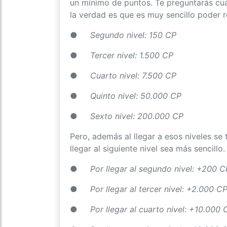
un mínimo de puntos. Te preguntarás cuá
la verdad es que es muy sencillo poder r
●
Segundo nivel: 150 CP
●
Tercer nivel: 1.500 CP
●
Cuarto nivel: 7.500 CP
●
Quinto nivel: 50.000 CP
●
Sexto nivel: 200.000 CP
Pero, además al llegar a esos niveles se
llegar al siguiente nivel sea más sencillo.
●
Por llegar al segundo nivel: +200 C
●
Por llegar al tercer nivel: +2.000 C
●
Por llegar al cuarto nivel: +10.000 