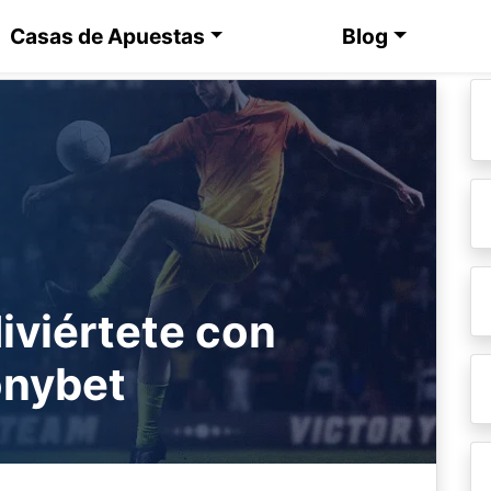
Casas de Apuestas
Blog
iviértete con
nybet