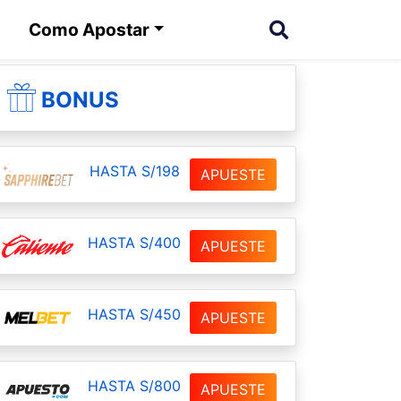
Como Apostar
BONUS
HASTA S/198
APUESTE
HASTA S/400
APUESTE
HASTA S/450
APUESTE
HASTA S/800
APUESTE