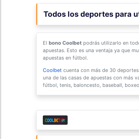
Todos los deportes para ut
El
bono Coolbet
podrás utilizarlo en to
apuestas. Esto es una ventaja ya que m
apuestas en fútbol.
Coolbet
cuenta con más de 30 deportes d
una de las casas de apuestas con más va
fútbol, tenis, baloncesto, baseball, boxe