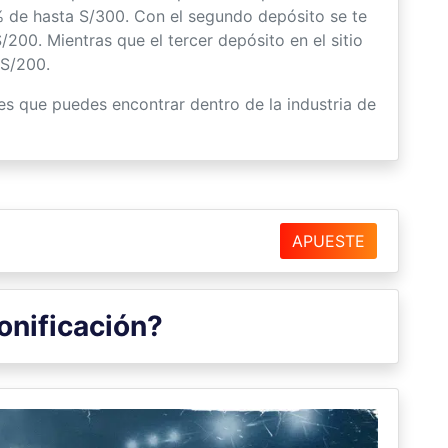
% de hasta S/300. Con el segundo depósito se te
/200. Mientras que el tercer depósito en el sitio
 S/200.
es que puedes encontrar dentro de la industria de
APUESTE
onificación?