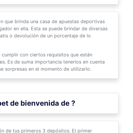
ón que brinda una casa de apuestas deportivas
gador en ella. Esta se puede brindar de diversas
tis o devolución de un porcentaje de lo
 cumplir con ciertos requisitos que están
nes. Es de suma importancia tenerlos en cuenta
rse sorpresas en el momento de utilizarlo.
et de bienvenida de ?
n de tus primeros 3 depósitos. El primer