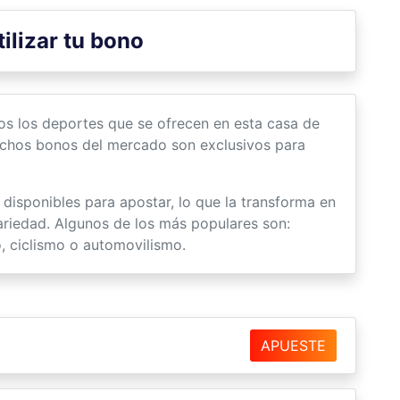
ilizar tu bono
dos los deportes que se ofrecen en esta casa de
uchos bonos del mercado son exclusivos para
isponibles para apostar, lo que la transforma en
riedad. Algunos de los más populares son:
o, ciclismo o automovilismo.
APUESTE