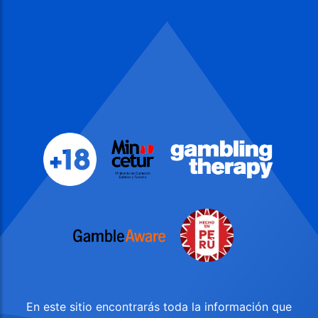
En este sitio encontrarás toda la información que