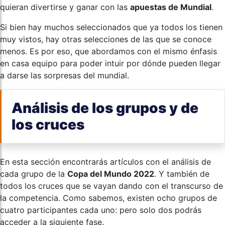
quieran divertirse y ganar con las
apuestas de Mundial
.
Si bien hay muchos seleccionados que ya todos los tienen
muy vistos, hay otras selecciones de las que se conoce
menos. Es por eso, que abordamos con el mismo énfasis
en casa equipo para poder intuir por dónde pueden llegar
a darse las sorpresas del mundial.
Análisis de los grupos y de
los cruces
En esta sección encontrarás artículos con el análisis de
cada grupo de la
Copa del Mundo 2022
. Y también de
todos los cruces que se vayan dando con el transcurso de
la competencia. Como sabemos, existen ocho grupos de
cuatro participantes cada uno: pero solo dos podrás
acceder a la siguiente fase.