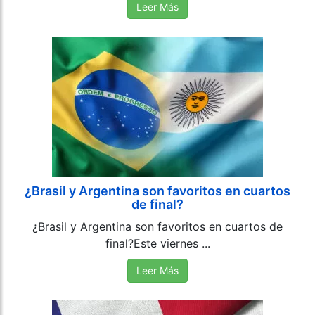
Leer Más
¿Brasil y Argentina son favoritos en cuartos
de final?
¿Brasil y Argentina son favoritos en cuartos de
final?Este viernes ...
Leer Más