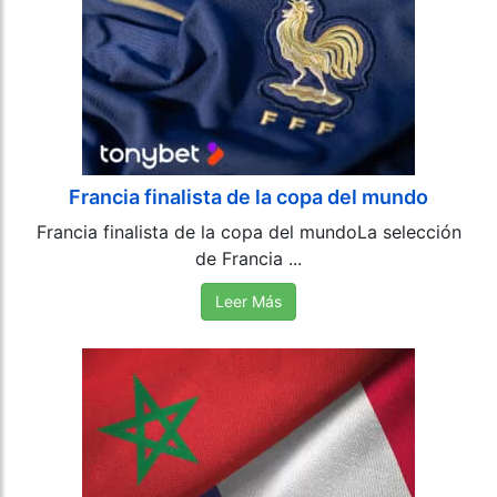
Francia finalista de la copa del mundo
Francia finalista de la copa del mundoLa selección
de Francia ...
Leer Más