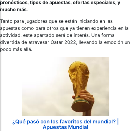
pronósticos, tipos de apuestas, ofertas especiales, y
mucho más
.
Tanto para jugadores que se están iniciando en las
apuestas como para otros que ya tienen experiencia en la
actividad, este apartado será de interés. Una forma
divertida de atravesar Qatar 2022, llevando la emoción un
poco más allá.
¿Qué pasó con los favoritos del mundial? |
Apuestas Mundial