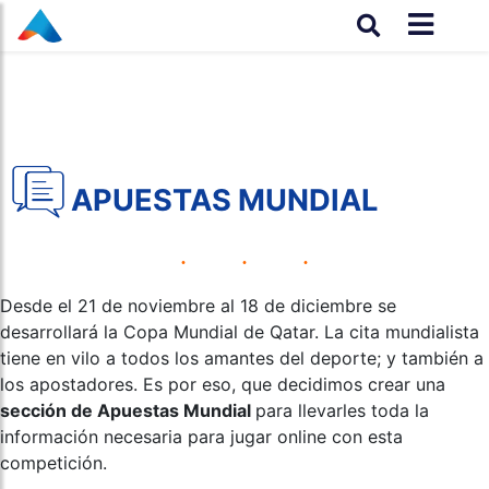
APUESTAS MUNDIAL
Desde el 21 de noviembre al 18 de diciembre se
desarrollará la Copa Mundial de Qatar. La cita mundialista
tiene en vilo a todos los amantes del deporte; y también a
los apostadores. Es por eso, que decidimos crear una
sección de Apuestas Mundial
para llevarles toda la
información necesaria para jugar online con esta
competición.