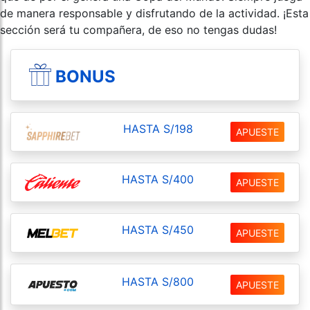
de manera responsable y disfrutando de la actividad. ¡Esta
sección será tu compañera, de eso no tengas dudas!
BONUS
HASTA S/198
APUESTE
HASTA S/400
APUESTE
HASTA S/450
APUESTE
HASTA S/800
APUESTE