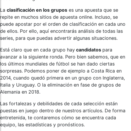
La
clasificación en los grupos
es una apuesta que se
repite en muchos sitios de apuesta online. Incluso, se
puede apostar por el orden de clasificación en cada uno
de ellos. Por ello, aquí encontrarás análisis de todas las
series, para que puedas advertir algunas situaciones.
Está claro que en cada grupo hay
candidatos
para
avanzar a la siguiente ronda. Pero bien sabemos, que en
los últimos mundiales de fútbol se han dado ciertas
sorpresas. Podemos poner de ejemplo a Costa Rica en
2014, cuando quedó primera en un grupo con Inglaterra,
Italia y Uruguay. O la eliminación en fase de grupos de
Alemania en 2018.
Las fortalezas y debilidades de cada selección están
puestas en juego dentro de nuestros artículos. De forma
entretenida, te contaremos cómo se encuentra cada
equipo, las estadísticas y pronósticos.