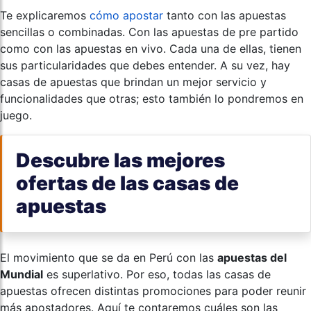
Te explicaremos
cómo apostar
tanto con las apuestas
sencillas o combinadas. Con las apuestas de pre partido
como con las apuestas en vivo. Cada una de ellas, tienen
sus particularidades que debes entender. A su vez, hay
casas de apuestas que brindan un mejor servicio y
funcionalidades que otras; esto también lo pondremos en
juego.
Descubre las mejores
ofertas de las casas de
apuestas
El movimiento que se da en Perú con las
apuestas del
Mundial
es superlativo. Por eso, todas las casas de
apuestas ofrecen distintas promociones para poder reunir
más apostadores. Aquí te contaremos cuáles son las