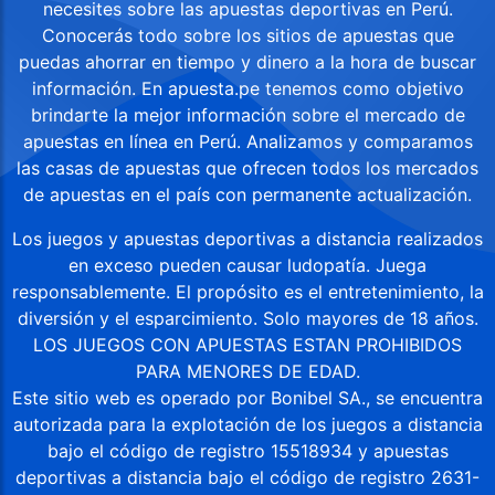
necesites sobre las apuestas deportivas en Perú.
Conocerás todo sobre los sitios de apuestas que
puedas ahorrar en tiempo y dinero a la hora de buscar
información. En apuesta.pe tenemos como objetivo
brindarte la mejor información sobre el mercado de
apuestas en línea en Perú. Analizamos y comparamos
las casas de apuestas que ofrecen todos los mercados
de apuestas en el país con permanente actualización.
Los juegos y apuestas deportivas a distancia realizados
en exceso pueden causar ludopatía. Juega
responsablemente. El propósito es el entretenimiento, la
diversión y el esparcimiento. Solo mayores de 18 años.
LOS JUEGOS CON APUESTAS ESTAN PROHIBIDOS
PARA MENORES DE EDAD.
Este sitio web es operado por Bonibel SA., se encuentra
autorizada para la explotación de los juegos a distancia
bajo el código de registro 15518934 y apuestas
deportivas a distancia bajo el código de registro 2631-