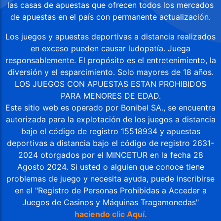
las casas de apuestas que ofrecen todos los mercados
de apuestas en el país con permanente actualización.
Los juegos y apuestas deportivas a distancia realizados
en exceso pueden causar ludopatía. Juega
responsablemente. El propósito es el entretenimiento, la
diversión y el esparcimiento. Solo mayores de 18 años.
LOS JUEGOS CON APUESTAS ESTAN PROHIBIDOS
PARA MENORES DE EDAD.
Este sitio web es operado por Bonibel SA., se encuentra
autorizada para la explotación de los juegos a distancia
bajo el código de registro 15518934 y apuestas
deportivas a distancia bajo el código de registro 2631-
2024 otorgados por el MINCETUR en la fecha 28
Agosto 2024. Si usted o alguien que conoce tiene
problemas de juego y necesita ayuda, puede inscribirse
en el "Registro de Personas Prohibidas a Acceder a
Juegos de Casinos y Máquinas Tragamonedas"
haciendo clic Aquí.