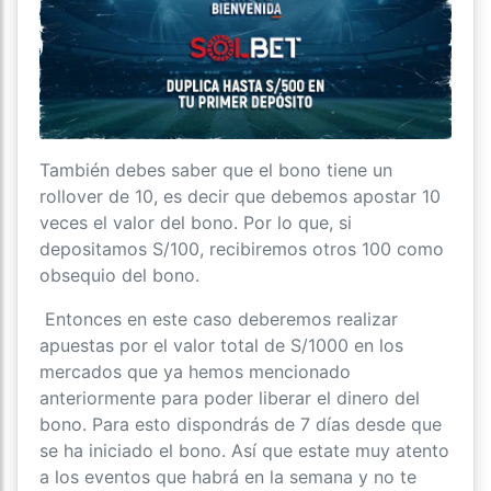
También debes saber que el bono tiene un
rollover de 10, es decir que debemos apostar 10
veces el valor del bono. Por lo que, si
depositamos S/100, recibiremos otros 100 como
obsequio del bono.
Entonces en este caso deberemos realizar
apuestas por el valor total de S/1000 en los
mercados que ya hemos mencionado
anteriormente para poder liberar el dinero del
bono. Para esto dispondrás de 7 días desde que
se ha iniciado el bono. Así que estate muy atento
a los eventos que habrá en la semana y no te