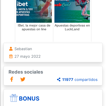
IBet, la mejor casa de
Apuestas deportivas en
apuestas on line
LuckLand
Sebastian
27 mayo 2022
Redes sociales
11977
compartidos
BONUS