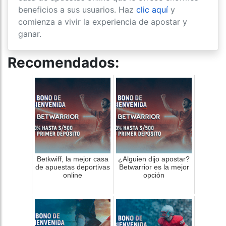
beneficios a sus usuarios. Haz
clic aquí
y
comienza a vivir la experiencia de apostar y
ganar.
Recomendados:
Betkwiff, la mejor casa
¿Alguien dijo apostar?
de apuestas deportivas
Betwarrior es la mejor
online
opción