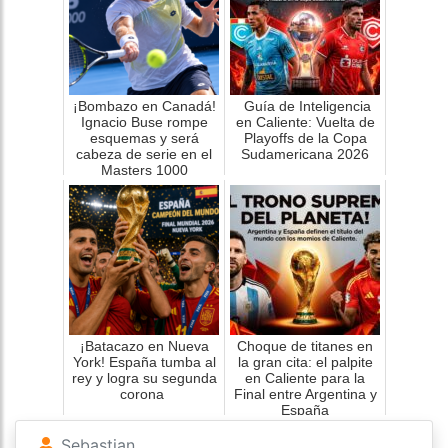
categoría.
Mientras en la clasificación por equipos tras una
semana quien agarró la posta es Movistar Team
y esto será un claro mano a mano con el Jumbo-
¡Bombazo en Canadá!
Guía de Inteligencia
Ignacio Buse rompe
en Caliente: Vuelta de
Visma.
esquemas y será
Playoffs de la Copa
cabeza de serie en el
Sudamericana 2026
Masters 1000
¡Batacazo en Nueva
Choque de titanes en
York! España tumba al
la gran cita: el palpite
rey y logra su segunda
en Caliente para la
corona
Final entre Argentina y
España
Sebastian