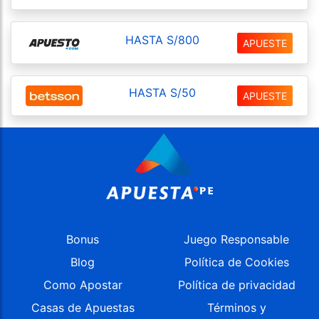
HASTA S/800
APUESTE
HASTA S/50
APUESTE
Bonus
Juego Responsable
Blog
Política de Cookies
Como Apostar
Política de privacidad
Casas de Apuestas
Términos y