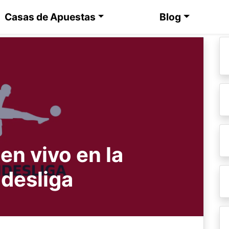
Casas de Apuestas
Blog
en vivo en la
desliga