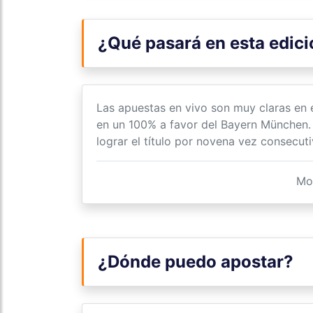
dividendos van a ser bajos y la ganancia
poder ganar en esos casos.
¿Qué pasará en esta edic
Y a su vez, puede que no sea aburrido po
Porque Bayern tiene rivales en Alemania 
Claramente Borussia Dortmund y Leipzig
mayor peso que han enfrentado los báva
Las apuestas en vivo son muy claras en e
Eso hace que la victoria o el empate del
en un 100% a favor del Bayern München. 
Lo que implica que sí se da el resultado
lograr el título por novena vez consecut
grande. Y ese también es un llamativo a 
puede sumar Bayern Leverkusen como el
rival más importante como lo es Dortmun
Ya más lejos que los dos anteriores, per
De las últimas 8 temporadas ganadas po
estos dos. Y dejarle el camino más libe
hasta la última fecha para conseguir el 
compartida entre el conjunto de la capita
solo 2 puntos por encima de Borussia D
Curiosamente este fin de semana Boruss
¿Dónde puedo apostar?
● 2012/13 Campeón con 25 puntos de di
séptima jornada en el duelo que acapara
serán los más interesantes y codiciados
● 2013/14 Campeón con 19 puntos de di
los dividendos en vivo vayan cambiando 