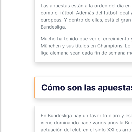
Las apuestas están a la orden del día en
como el fútbol. Además del fútbol local
europeas. Y dentro de ellas, está el gran
Bundesliga.
Mucho ha tenido que ver el crecimiento y
München y sus títulos en Champions. Lo 
liga alemana sean cada fin de semana má
Cómo son las apuestas
En Bundesliga hay un favorito claro y e
viene dominando hace varios años la Bun
actuación del club en el siglo XXI es arro