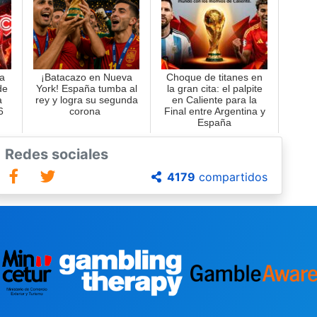
 resta que juegues y ganes.
a
¡Batacazo en Nueva
Choque de titanes en
de
York! España tumba al
la gran cita: el palpite
a
rey y logra su segunda
en Caliente para la
6
corona
Final entre Argentina y
España
Redes sociales
4179
compartidos