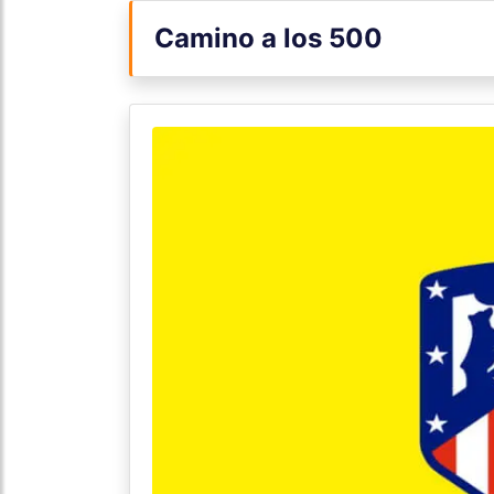
Donde Mohamed Salah de Liverpool es el 
Camino a los 500
Pero la bota parece que será para un po
en solo 16 partidos. Es por eso que las
esta distinción, pero nunca hay que des
haberse arrepentido.
Estos son los 10 rivales que Luis Suárez
la Bota de Oro:
● Robert Lewandowski 23 goles (46 pu
●
Kasper Junker
27 goles (40.5 puntos)
● Amahl Pellegrino 25 goles (37.5 punto
● Cristiano Ronaldo 15 goles (30 puntos
● Paul Onuachu 19 goles (28.5 puntos)
● Philip Zinckernagel 19 goles (28.5 pun