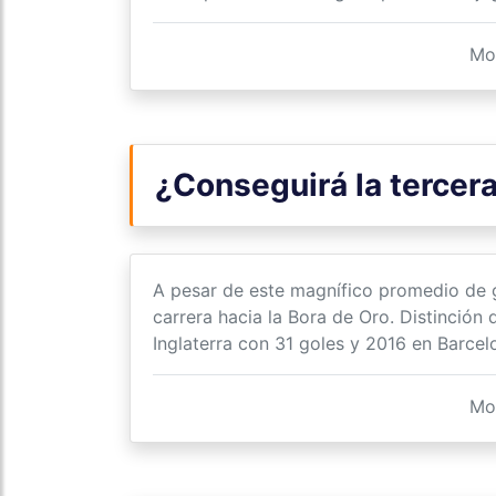
cuenta que perdió 3 juegos por haber da
Así y todo el uruguayo ha convertido y 
primer puesto de la Liga. Con el atenua
Madrid, quien está segundo. Si Suárez c
partido, alcanzaría unos 29 goles al fina
¿Conseguirá la tercer
Las apuestas deportivas en este moment
convertirá más de 25 goles o menos. Quie
Luis Suárez que había convertido 16 tan
de lograrlo, dado que marcaron un Under
A pesar de este magnífico promedio de go
Por lo tanto, con 12 goles está a solo 4 
carrera hacia la Bora de Oro. Distinción
Barcelona. Lo que sí es seguro, que ya a
Inglaterra con 31 goles y 2016 en Barcel
Morata se fue del Atlético con 12 goles
Además de los 34 años, lo cual físicament
de la mitad de los partidos.
pronósticos de fútbol no lo ven probabl
que son muchos los rivales con más gol
encuentra fuera del top 10 por esta dist