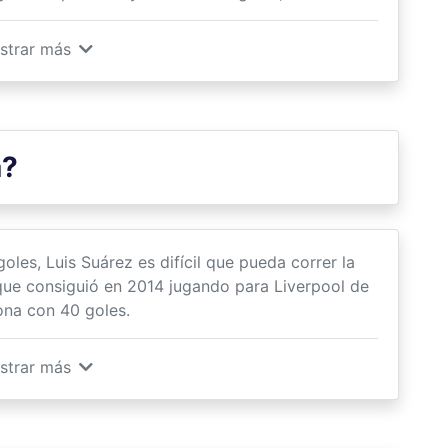
do positivo a Covid-19.
con sus goles ha colocado al
Atlético Madrid
en el
nte de haber jugado 2 partidos menos que Real
ontinúa con este promedio de 0.8 goles por
l de la temporada.
a?
o marcan una media de 25.5 goles, es decir si
nes apostaron antes del inicio de la Liga a un
tos en la temporada pasada. Están a solo 4 goles
/Over de 15.5 tantos en la temporada.
les, Luis Suárez es difícil que pueda correr la
tantos de llegar a la última marca con el
 que consiguió en 2014 jugando para Liverpool de
lcanzó al jugador por el cual llegó. Porque Álvaro
ona con 40 goles.
 en 34 juegos. Suáres llegó a los mismos en menos
e le pesa, aunque la calidad está intacta, los
e. Pero no se puede descartar, teniendo en cuenta
es que Luis. En este momento el uruguayo se
inción europea.