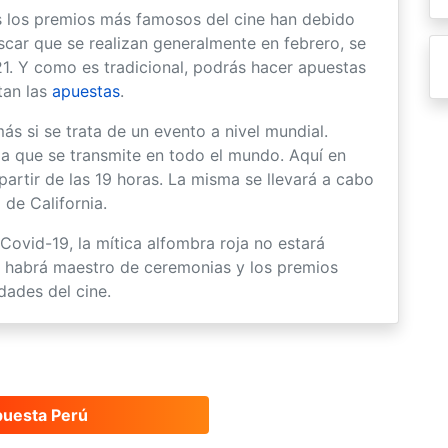
s los premios más famosos del cine han debido
scar que se realizan generalmente en febrero, se
21. Y como es tradicional, podrás hacer apuestas
tan las
apuestas
.
s si se trata de un evento a nivel mundial.
a que se transmite en todo el mundo. Aquí en
partir de las 19 horas. La misma se llevará a cabo
 de California.
Covid-19, la mítica alfombra roja no estará
 habrá maestro de ceremonias y los premios
dades del cine.