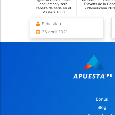
Óscar, la película favorita solo logró gan
esquemas y será
Playoffs de la Cop
parecía indicar que Roma sería la ganado
cabeza de serie en el
Sudamericana 202
Masters 1000
Book. Mientras que en 2020, la película 
Por lo tanto debes hacer tus apuestas c
Sebastian
en cine, aprovecha y gana dinero en Betf
26 abril 2021
Óscar.
Bonus
Blog