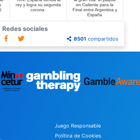
ar la estatuilla en 1 sola ocasión. En 2019 todo
a
rey y logra su segunda
en Caliente para la
ra, pero el premio en definitiva fue para Green
6
corona
Final entre Argentina y
España
favorita era
1917
, pero quien ganó fue Parásitos.
Redes sociales
on mucho cuidado. Si eres un verdadero experto
air con las apuestas online en la ceremonia de los
8501
compartidos
Juego Responsable
Política de Cookies