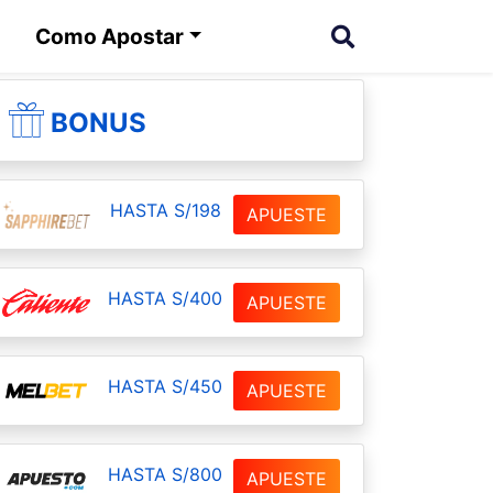
Como Apostar
BONUS
HASTA S/198
APUESTE
HASTA S/400
APUESTE
HASTA S/450
APUESTE
HASTA S/800
APUESTE