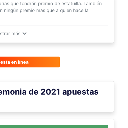
orías que tendrán premio de estatuilla. También
n ningún premio más que a quien hace la
ías:
uilla
sas pasan, debido a ello es que en los últimos
ncluido. Jennifer Lawrence en 2013 se cayó al
como Mejor Actriz. En 2017 se anunció mal al
ue todos van, pero también podrás encontrar
remonia de 2021 apuestas
que fue un papelón y debieron aclararlo
ro se dan muy pocas veces. Pero si eres de las
ne extravagantes estas son ideales para tí. Si no
ionado a estas apuestas. No te preocupes create