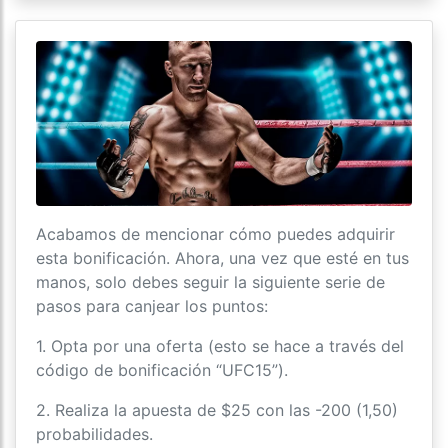
Acabamos de mencionar cómo puedes adquirir
esta bonificación. Ahora, una vez que esté en tus
manos, solo debes seguir la siguiente serie de
pasos para canjear los puntos:
1. Opta por una oferta (esto se hace a través del
código de bonificación “UFC15”).
2. Realiza la apuesta de $25 con las -200 (1,50)
probabilidades.