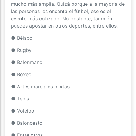
mucho más amplia. Quizá porque a la mayoría de
las personas les encanta el fútbol, ese es el
evento más cotizado. No obstante, también
puedes apostar en otros deportes, entre ellos:
● Béisbol
● Rugby
● Balonmano
● Boxeo
● Artes marciales mixtas
● Tenis
● Voleibol
● Baloncesto
● Entre otros