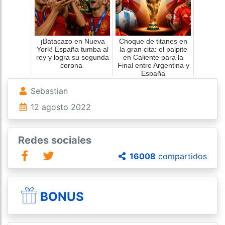
¡Batacazo en Nueva
Choque de titanes en
York! España tumba al
la gran cita: el palpite
rey y logra su segunda
en Caliente para la
corona
Final entre Argentina y
España
Sebastian
12 agosto 2022
Redes sociales
16008
compartidos
BONUS