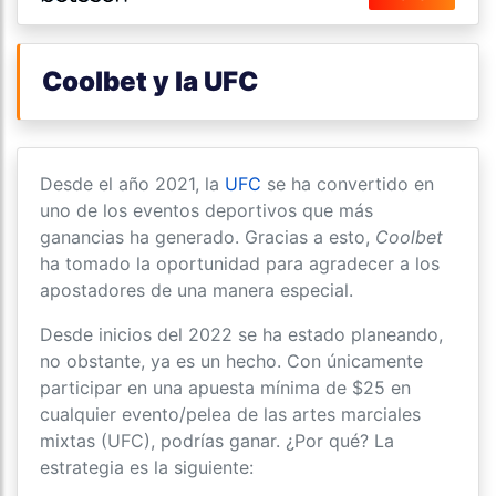
Coolbet y la UFC
Desde el año 2021, la
UFC
se ha convertido en
uno de los eventos deportivos que más
ganancias ha generado. Gracias a esto,
Coolbet
ha tomado la oportunidad para agradecer a los
apostadores de una manera especial.
Desde inicios del 2022 se ha estado planeando,
no obstante, ya es un hecho. Con únicamente
participar en una apuesta mínima de $25 en
cualquier evento/pelea de las artes marciales
mixtas (UFC), podrías ganar. ¿Por qué? La
estrategia es la siguiente: