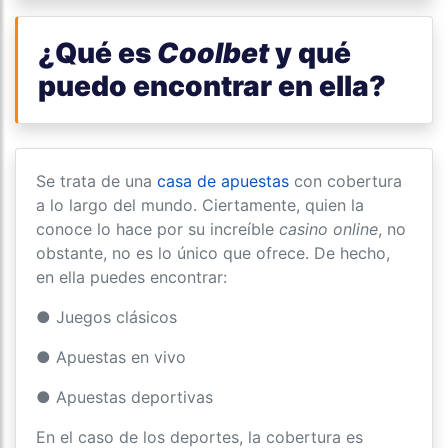
¿Qué es
Coolbet
y qué
puedo encontrar en ella?
Se trata de una
casa de apuestas
con cobertura
a lo largo del mundo. Ciertamente, quien la
conoce lo hace por su increíble
casino online
, no
obstante, no es lo único que ofrece. De hecho,
en ella puedes encontrar:
● Juegos clásicos
● Apuestas en vivo
● Apuestas deportivas
En el caso de los deportes, la cobertura es