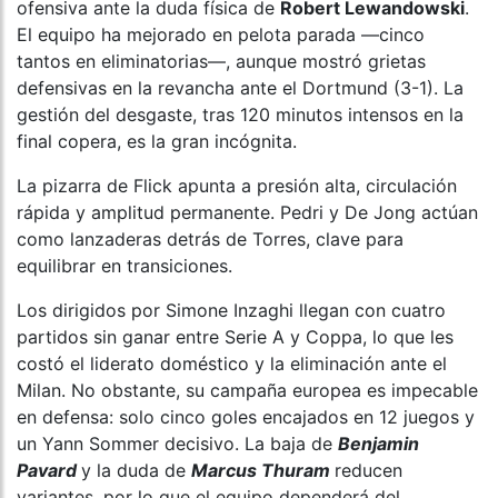
ofensiva ante la duda física de
Robert Lewandowski
.
El equipo ha mejorado en pelota parada —cinco
tantos en eliminatorias—, aunque mostró grietas
defensivas en la revancha ante el Dortmund (3-1). La
gestión del desgaste, tras 120 minutos intensos en la
final copera, es la gran incógnita.
La pizarra de Flick apunta a presión alta, circulación
rápida y amplitud permanente. Pedri y De Jong actúan
como lanzaderas detrás de Torres, clave para
equilibrar en transiciones.
Los dirigidos por Simone Inzaghi llegan con cuatro
partidos sin ganar entre Serie A y Coppa, lo que les
costó el liderato doméstico y la eliminación ante el
Milan. No obstante, su campaña europea es impecable
en defensa: solo cinco goles encajados en 12 juegos y
un Yann Sommer decisivo. La baja de
Benjamin
Pavard
y la duda de
Marcus Thuram
reducen
variantes, por lo que el equipo dependerá del