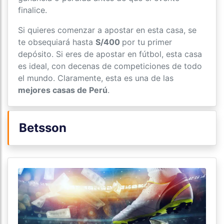
finalice.
Si quieres comenzar a apostar en esta casa, se
te obsequiará hasta
S/400
por tu primer
depósito. Si eres de apostar en fútbol, esta casa
es ideal, con decenas de competiciones de todo
el mundo. Claramente, esta es una de las
mejores casas de Perú
.
Betsson