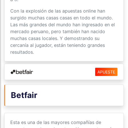
Con la explosión de las apuestas online han
surgido muchas casas casas en todo el mundo.
Las más grandes del mundo han ingresado en el
mercado peruano, pero también han nacido
muchas casas locales. Y demostrando su
cercanía al jugador, están teniendo grandes
resultados.
APUESTE
Betfair
Esta es una de las mayores compañías de