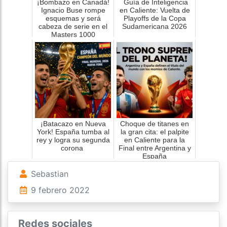
¡Bombazo en Canadá!
Guía de Inteligencia
Ignacio Buse rompe
en Caliente: Vuelta de
esquemas y será
Playoffs de la Copa
cabeza de serie en el
Sudamericana 2026
Masters 1000
¡Batacazo en Nueva
Choque de titanes en
York! España tumba al
la gran cita: el palpite
rey y logra su segunda
en Caliente para la
corona
Final entre Argentina y
España
Sebastian
9 febrero 2022
Redes sociales