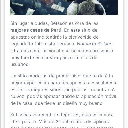
Sin lugar a dudas, Betsson es otra de las
mejores casas de Perú
. En este sitio de
apuestas online tendrás la bienvenida del
legendario futbolista peruano,
Nolberto Solano
.
Otra casa internacional que tiene una presencia
muy fuerte en nuestro país con miles de
usuarios.
Un sitio moderno de primer nivel que te dará la
mejor experiencia para tus apuestas. Visualmente
es de los mejores sitios que podrás encontrar. A
su vez, podrás apostar desde la aplicación móvil
de la casa, que tiene un diseño muy bueno.
Si buscas variedad de deportes, esta es la casa
ideal para ti. Más de 20 diferentes disciplinas