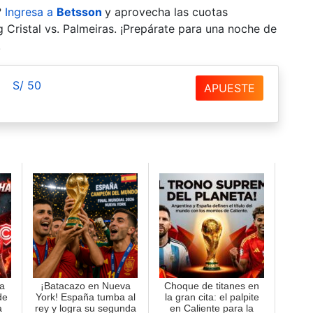
?
Ingresa a
Betsson
y aprovecha las cuotas
 Cristal vs. Palmeiras. ¡Prepárate para una noche de
!
S/ 50
APUESTE
a
¡Batacazo en Nueva
Choque de titanes en
de
York! España tumba al
la gran cita: el palpite
a
rey y logra su segunda
en Caliente para la