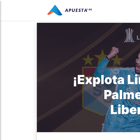
¡Explota Li
Palme
Libe