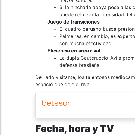
mayor soltura.
Si la hinchada apoya pese a las d
puede reforzar la intensidad del 
Juego de transiciones
El cuadro peruano busca presiona
Palmeiras, en cambio, es experto
con mucha efectividad.
Eficiencia en área rival
La dupla Cauteruccio-Ávila prome
defensa brasileña.
Del lado visitante, los talentosos mediocam
espacio que deje el rival.
Fecha, hora y TV