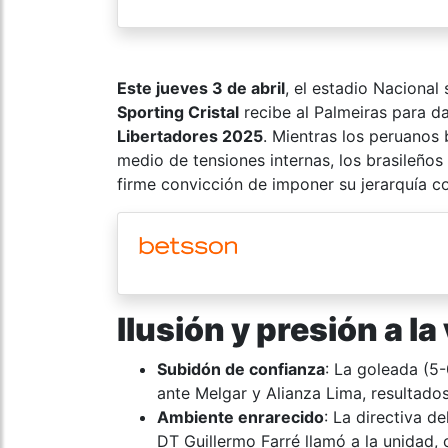
Este jueves 3 de abril
, el estadio Nacional
Sporting Cristal
recibe al Palmeiras para dar
Libertadores 2025
. Mientras los peruanos
medio de tensiones internas, los brasileños 
firme convicción de imponer su jerarquía co
Ilusión y presión a la
Subidón de confianza
: La goleada (5-
ante Melgar y Alianza Lima, resultados
Ambiente enrarecido
: La directiva d
DT Guillermo Farré llamó a la unidad,