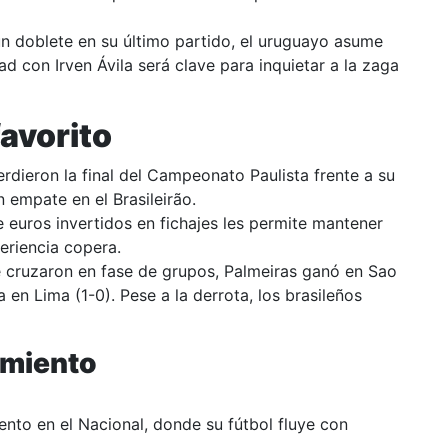
un doblete en su último partido, el uruguayo asume
ad con Irven Ávila será clave para inquietar a la zaga
favorito
erdieron la final del Campeonato Paulista frente a su
n empate en el Brasileirão.
e euros invertidos en fichajes les permite mantener
eriencia copera.
se cruzaron en fase de grupos, Palmeiras ganó en Sao
 en Lima (1-0). Pese a la derrota, los brasileños
amiento
ento en el Nacional, donde su fútbol fluye con