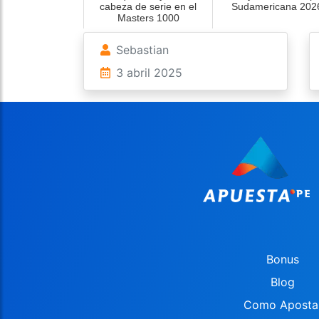
cabeza de serie en el
Sudamericana 202
Masters 1000
Sebastian
3 abril 2025
Bonus
Blog
Como Aposta