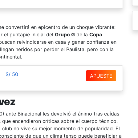
 se convertirá en epicentro de un choque vibrante:
 el puntapié inicial del
Grupo G
de la
Copa
 buscan reivindicarse en casa y ganar confianza en
llegan heridos por perder el Paulista, pero con la
ntinental.
S/ 50
APUESTE
 vez
0) ante Binacional les devolvió el ánimo tras caídas
 que encendieron críticas sobre el cuerpo técnico.
el club no vive su mejor momento de popularidad. El
 consciente de que un clima tenso puede beneficiar a