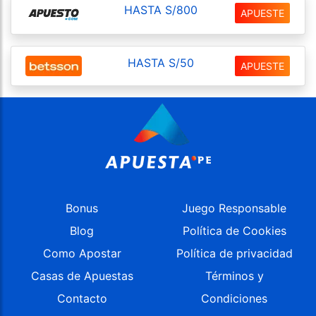
HASTA S/800
APUESTE
HASTA S/50
APUESTE
Bonus
Juego Responsable
Blog
Política de Cookies
Como Apostar
Política de privacidad
Casas de Apuestas
Términos y
Contacto
Condiciones