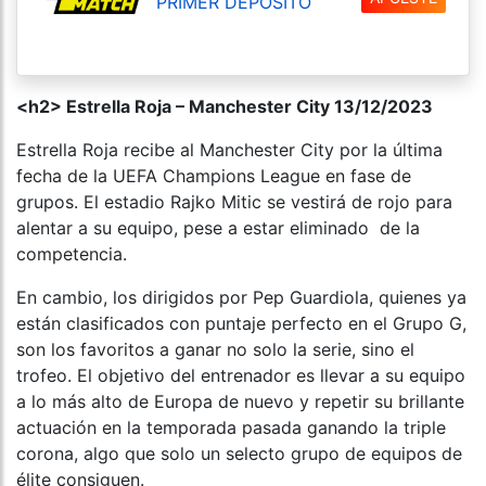
PRIMER DEPÓSITO
<h2> Estrella Roja – Manchester City 13/12/2023
Estrella Roja recibe al Manchester City por la última
fecha de la UEFA Champions League en fase de
grupos. El estadio Rajko Mitic se vestirá de rojo para
alentar a su equipo, pese a estar eliminado de la
competencia.
En cambio, los dirigidos por Pep Guardiola, quienes ya
están clasificados con puntaje perfecto en el Grupo G,
son los favoritos a ganar no solo la serie, sino el
trofeo. El objetivo del entrenador es llevar a su equipo
a lo más alto de Europa de nuevo y repetir su brillante
actuación en la temporada pasada ganando la triple
corona, algo que solo un selecto grupo de equipos de
élite consiguen.