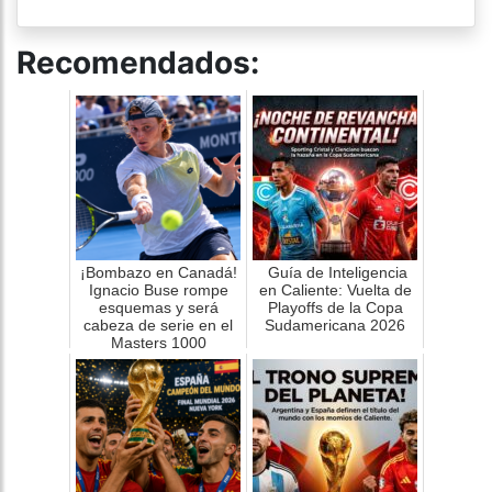
Recomendados:
¡Bombazo en Canadá!
Guía de Inteligencia
Ignacio Buse rompe
en Caliente: Vuelta de
esquemas y será
Playoffs de la Copa
cabeza de serie en el
Sudamericana 2026
Masters 1000