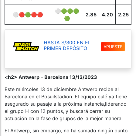
⚪️🟢🟢🟢
⚪️🔴🟢🔴🔴
2.85
4.20
2.25
🟢
HASTA S/300 EN EL
APUESTE
PRIMER DEPÓSITO
<h2> Antwerp – Barcelona 13/12/2023
Este miércoles 13 de diciembre Antwerp recibe al
Barcelona en el Bosuilstadion. El equipo culé ya tiene
asegurado su pasaje a la próxima instancia,liderando
el grupo H con 12 puntos, y buscará cerrar su
actuación en la fase de grupos de la mejor manera.
El Antwerp, sin embargo, no ha sumado ningún punto