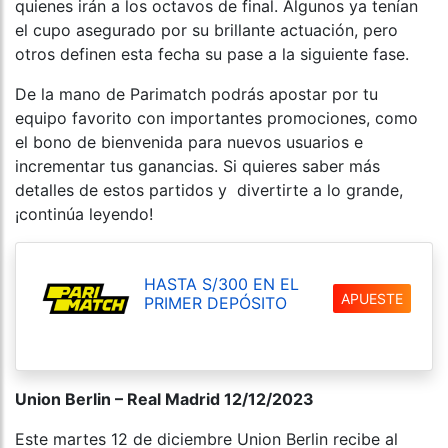
quienes irán a los octavos de final. Algunos ya tenían
el cupo asegurado por su brillante actuación, pero
otros definen esta fecha su pase a la siguiente fase.
De la mano de Parimatch podrás apostar por tu
equipo favorito con importantes promociones, como
el bono de bienvenida para nuevos usuarios e
incrementar tus ganancias. Si quieres saber más
detalles de estos partidos y divertirte a lo grande,
¡continúa leyendo!
HASTA S/300 EN EL
APUESTE
PRIMER DEPÓSITO
Union Berlin – Real Madrid 12/12/2023
Este martes 12 de diciembre Union Berlin recibe al