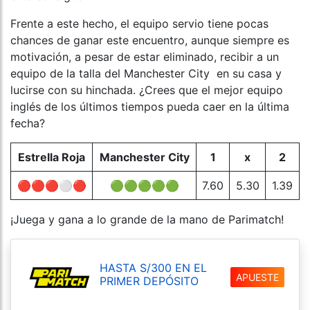
Frente a este hecho, el equipo servio tiene pocas
chances de ganar este encuentro, aunque siempre es
motivación, a pesar de estar eliminado, recibir a un
equipo de la talla del Manchester City en su casa y
lucirse con su hinchada. ¿Crees que el mejor equipo
inglés de los últimos tiempos pueda caer en la última
fecha?
Estrella Roja
Manchester City
1
x
2
🔴🔴🔴⚪️🔴
🟢🟢🟢🟢🟢
7.60
5.30
1.39
¡Juega y gana a lo grande de la mano de Parimatch!
HASTA S/300 EN EL
APUESTE
PRIMER DEPÓSITO