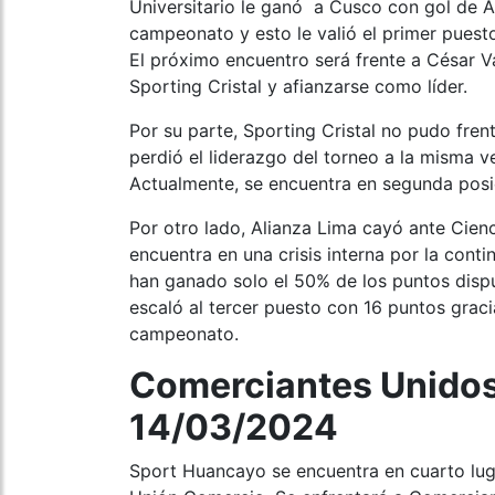
Universitario le ganó a Cusco con gol de Al
campeonato y esto le valió el primer puesto
El próximo encuentro será frente a César Va
Sporting Cristal y afianzarse como líder.
Por su parte, Sporting Cristal no pudo fren
perdió el liderazgo del torneo a la misma v
Actualmente, se encuentra en segunda posic
Por otro lado, Alianza Lima cayó ante Cienc
encuentra en una crisis interna por la cont
han ganado solo el 50% de los puntos disp
escaló al tercer puesto con 16 puntos gracia
campeonato.
Comerciantes Unidos
14/03/2024
Sport Huancayo se encuentra en cuarto lug