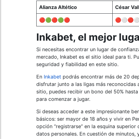
Alianza Altético
César Val
🔴🟢🔴🟢🔴
🔴⚪️🔴⚪
Inkabet, el mejor lug
Si necesitas encontrar un lugar de confian
mercado, Inkabet es el sitio ideal para ti. 
seguridad y fiabilidad en este sitio.
En
Inkabet
podrás encontrar más de 20 dep
disfrutar junto a las ligas más reconocidas 
sitio, puedes recibir un bono del 50% hast
para comenzar a jugar.
Si deseas acceder a este impresionante bene
básicos: ser mayor de 18 años y vivir en Per
opción “registrarse” en la esquina superior 
datos personales. En cuestión de minutos, y