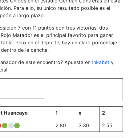
tes Unidos en el estadio Germán Contreras en esta
ción. Para ello, su único resultado posible es el
mpeón a largo plazo.
sición 7 con 11 puntos con tres victorias, dos
Rojo Matador es el principal favorito para ganar
tabla. Pero en el deporte, hay un claro porcentaje
 dentro de la cancha.
ganador de este encuentro? Apuesta en
Inkabet
y
ial.
rt Huancayo
1
x
2
🟢⚪️🟢
2.80
3.30
2.55