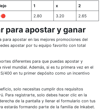
lejo
1
x
2
️🔴
2.80
3.20
2.65
ar para apostar y ganar
za para apostar en las mejores promociones del
Puedes apostar por tu equipo favorito con total
ortes diferentes para que puedas apostar y
a nivel mundial. Además, si es tu primera vez en el
a S/400 en tu primer depósito como un incentivo
ficio, solo necesitas cumplir dos requisitos
ú. Para registrarte, solo debes hacer clic en la
derecha de la pantalla y llenar el formulario con tus
a estarás formando parte de la familia de Inkabet.