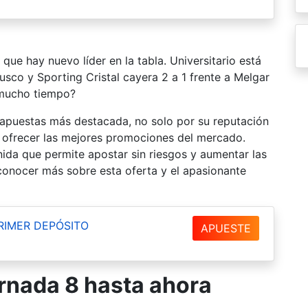
 que hay nuevo líder en la tabla. Universitario está
sco y Sporting Cristal cayera 2 a 1 frente a Melgar
 mucho tiempo?
 apuestas más destacada, no solo por su reputación
r ofrecer las mejores promociones del mercado.
nida que permite apostar sin riesgos y aumentar las
 conocer más sobre esta oferta y el apasionante
PRIMER DEPÓSITO
APUESTE
ornada 8 hasta ahora