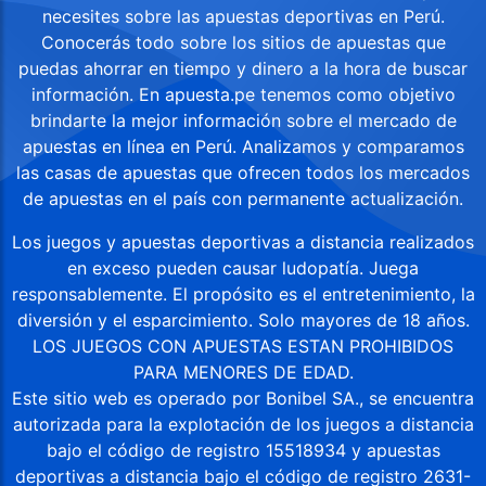
necesites sobre las apuestas deportivas en Perú.
Conocerás todo sobre los sitios de apuestas que
puedas ahorrar en tiempo y dinero a la hora de buscar
información. En apuesta.pe tenemos como objetivo
brindarte la mejor información sobre el mercado de
apuestas en línea en Perú. Analizamos y comparamos
las casas de apuestas que ofrecen todos los mercados
de apuestas en el país con permanente actualización.
Los juegos y apuestas deportivas a distancia realizados
en exceso pueden causar ludopatía. Juega
responsablemente. El propósito es el entretenimiento, la
diversión y el esparcimiento. Solo mayores de 18 años.
LOS JUEGOS CON APUESTAS ESTAN PROHIBIDOS
PARA MENORES DE EDAD.
Este sitio web es operado por Bonibel SA., se encuentra
autorizada para la explotación de los juegos a distancia
bajo el código de registro 15518934 y apuestas
deportivas a distancia bajo el código de registro 2631-