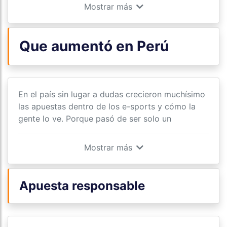
juego virtual.
Eso hizo que los ya aclamados e-sports pasarán
a ser mucho más populares y atractivos para las
Que aumentó en Perú
casas de apuestas. No solamente se perfeccionó
las apuestas en los juegos de estrategia y rol
como League of Legend o
Call Of Duty
.
Junto con estos juegos se dio la aparición de los
En el país sin lugar a dudas crecieron muchísimo
juegos más vistos en la vida real. Como lo son el
las apuestas dentro de los e-sports y cómo la
fútbol, el básquetbol o el automovilismo. Las
gente lo ve. Porque pasó de ser solo un
apuestas en estos deportes existen desde
entretenimiento pasó a ser un juego posible de
mucho antes de la era del internet y luego
ganar dinero. Mucho más cuando los famosos
llegaron al ámbito online y el vivo. Es por eso
del mundo del deporte se unieron a los mismos.
que estos deportes en la rama virtual
Dentro del fútbol, básquetbol o automovilismo
aumentaron exponencialmente.
Apuesta responsable
personajes del deporte real se metieron en el
virtual para entretener y entretenerse. En una
época muy difícil para la población mundial y de
esta manera llegaban a todos los ámbitos. Lo