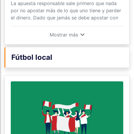
La apuesta responsable sale primero que nada
más visto y destacado fue la participación de
por no apostar más de lo que uno tiene y perder
jugadores de fútbol profesional dentro de la
el dinero. Dado que jamás se debe apostar con
Fórmula 1
virtual.
el afán de pagar deudas, lo principal es divertirse
Tal fue el caso del arquero del Real Madrid
y si se puede ganar dinero.
Thibaut Courtois y el delantero del Manchester
Es por eso que todo apostador debe ser muy
City Sergio “Kun” Agüero. Pero también había
responsable a la hora de usar el dinero. Las
pilotos reales en el mundo virtual y se los vio
Fútbol local
apuestas como todo juego también tienen algo
divertirse y chocar los autos. Como una persona
de lógica y estrategia. Si eso se hace, las
que lo juega de diversión y hasta choca por
chances de ganar son mayores a solamente
ganar.
hacerlo por pensar y sin una base sólida.
Claramente estos eventos no estaban en las
La apuesta responsable también trae consigo el
apuestas online, pero sí incentivaban a la gente a
apostar en sitios legales y debidamente
apostar en un torneo virtual. De esa manera los
habilitados dentro del país. Aquí hay una lista
e-sports atrajeron un público de entretenimiento
basta de casas de apuestas legales y habilitadas
que luego generó un público apto para las
dentro de Perú y en las cuales puedes apostar
apuestas
.
responsablemente.