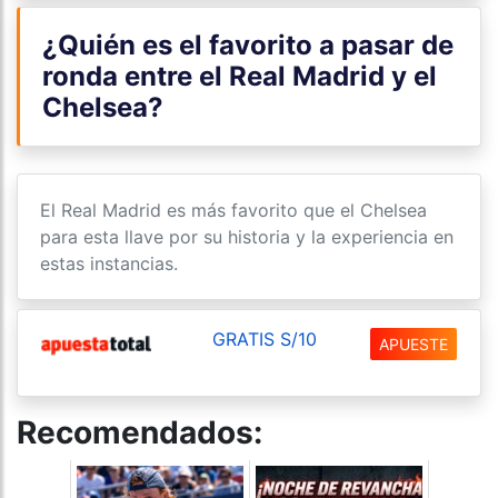
¿Quién es el favorito a pasar de
ronda entre el Real Madrid y el
Chelsea?
El Real Madrid es más favorito que el Chelsea
para esta llave por su historia y la experiencia en
estas instancias.
GRATIS S/10
APUESTE
Recomendados: