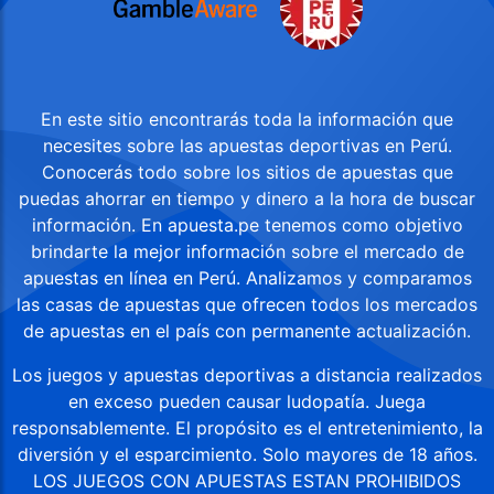
En este sitio encontrarás toda la información que
necesites sobre las apuestas deportivas en Perú.
Conocerás todo sobre los sitios de apuestas que
puedas ahorrar en tiempo y dinero a la hora de buscar
información. En apuesta.pe tenemos como objetivo
brindarte la mejor información sobre el mercado de
apuestas en línea en Perú. Analizamos y comparamos
las casas de apuestas que ofrecen todos los mercados
de apuestas en el país con permanente actualización.
Los juegos y apuestas deportivas a distancia realizados
en exceso pueden causar ludopatía. Juega
responsablemente. El propósito es el entretenimiento, la
diversión y el esparcimiento. Solo mayores de 18 años.
LOS JUEGOS CON APUESTAS ESTAN PROHIBIDOS