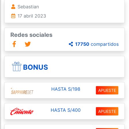
Sebastian
17 abril 2023
Redes sociales
17750
compartidos
BONUS
HASTA S/198
APUESTE
HASTA S/400
APUESTE