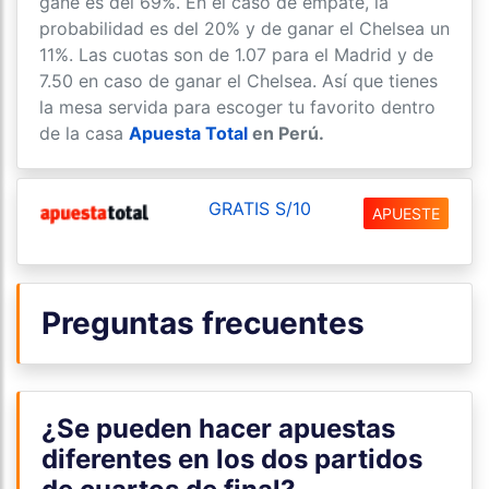
gane es del 69%. En el caso de empate, la
probabilidad es del 20% y de ganar el Chelsea un
11%. Las cuotas son de 1.07 para el Madrid y de
7.50 en caso de ganar el Chelsea. Así que tienes
la mesa servida para escoger tu favorito dentro
de la casa
Apuesta Total
en Perú.
GRATIS S/10
APUESTE
Preguntas frecuentes
¿Se pueden hacer apuestas
diferentes en los dos partidos