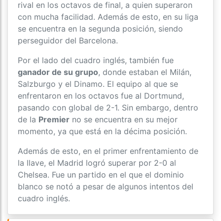
rival en los octavos de final, a quien superaron
con mucha facilidad. Además de esto, en su liga
se encuentra en la segunda posición, siendo
perseguidor del Barcelona.
Por el lado del cuadro inglés, también fue
ganador de su grupo
, donde estaban el Milán,
Salzburgo y el Dinamo. El equipo al que se
enfrentaron en los octavos fue al Dortmund,
pasando con global de 2-1. Sin embargo, dentro
de la
Premier
no se encuentra en su mejor
momento, ya que está en la décima posición.
Además de esto, en el primer enfrentamiento de
la llave, el Madrid logró superar por 2-0 al
Chelsea. Fue un partido en el que el dominio
blanco se notó a pesar de algunos intentos del
cuadro inglés.