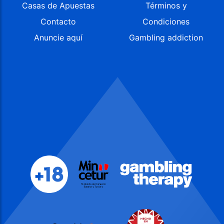
Casas de Apuestas
Términos y
Contacto
Condiciones
Anuncie aquí
Gambling addiction