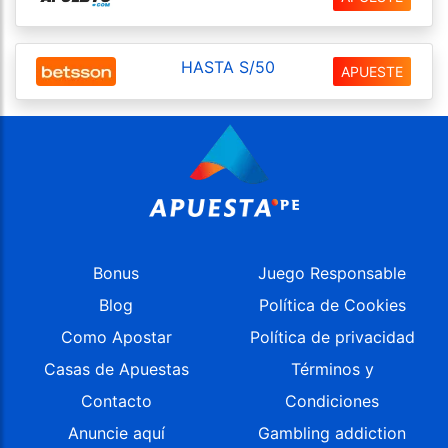
HASTA S/50
APUESTE
Bonus
Juego Responsable
Blog
Política de Cookies
Como Apostar
Política de privacidad
Casas de Apuestas
Términos y
Contacto
Condiciones
Anuncie aquí
Gambling addiction