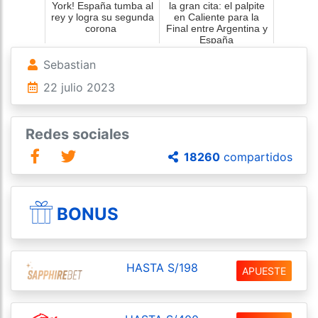
York! España tumba al
la gran cita: el palpite
rey y logra su segunda
en Caliente para la
corona
Final entre Argentina y
España
Sebastian
22 julio 2023
Redes sociales
18260
compartidos
BONUS
HASTA S/198
APUESTE