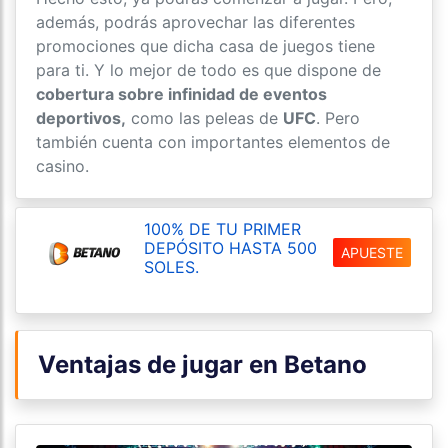
además, podrás aprovechar las diferentes
promociones que dicha casa de juegos tiene
para ti. Y lo mejor de todo es que dispone de
cobertura sobre infinidad de eventos
deportivos,
como las peleas de
UFC
. Pero
también cuenta con importantes elementos de
casino.
100% DE TU PRIMER
DEPÓSITO HASTA 500
APUESTE
SOLES.
Ventajas de jugar en Betano