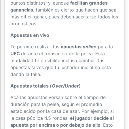
puntos distintos; y, aunque
facilitan grandes
ganancias
, también es cierto que hacen que sea
más difícil ganar, pues deben acertarse todos los
pronósticos.
Apuestas en vivo
Te permite realizar tus
apuestas
online
para la
UFC
durante el transcurso de la pelea. Esta
modalidad te posibilita incluso cambiar tus
apuestas si ves que tu luchador inicial no está
dando la talla.
Apuestas totales (
Over/Under
)
Acá las apuestas versan sobre el tiempo de
duración para la pelea, según el promedio
establecido por la casa de azar. Por ejemplo, si
la casa pública 4.5 rondas,
el jugador decide si
apuesta por encima o por debajo de ello
. Esto