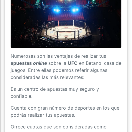
Numerosas son las ventajas de realizar tus
apuestas
online
sobre la
UFC
en Betano, casa de
juegos. Entre ellas podemos referir algunas
consideradas las más relevantes:
Es un centro de apuestas muy seguro y
confiable.
Cuenta con gran número de deportes en los que
podrás realizar tus apuestas.
Ofrece cuotas que son consideradas como