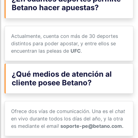
Betano hacer apuestas?
Actualmente, cuenta con más de 30 deportes
distintos para poder apostar, y entre ellos se
encuentran las peleas de
UFC
.
¿Qué medios de atención al
cliente posee Betano?
Ofrece dos vías de comunicación. Una es el
chat
en vivo durante todos los días del año, y la otra
es mediante el
email
soporte-pe@betano.com.