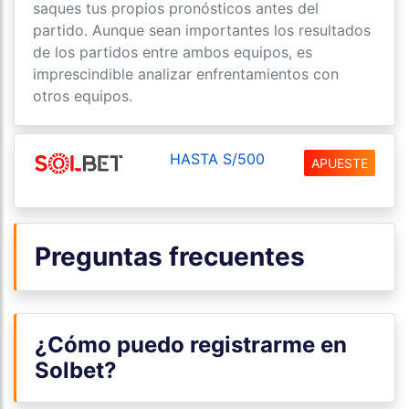
saques tus propios pronósticos antes del
partido. Aunque sean importantes los resultados
de los partidos entre ambos equipos, es
imprescindible analizar enfrentamientos con
otros equipos.
HASTA S/500
APUESTE
Preguntas frecuentes
¿Cómo puedo registrarme en
Solbet?