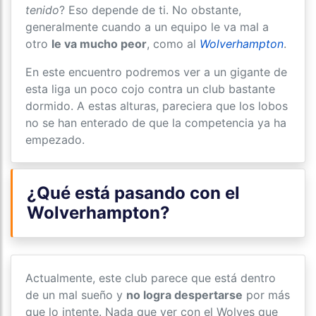
tenido
? Eso depende de ti. No obstante,
generalmente cuando a un equipo le va mal a
otro
le va mucho peor
, como al
Wolverhampton
.
En este encuentro podremos ver a un gigante de
esta liga un poco cojo contra un club bastante
dormido. A estas alturas, pareciera que los lobos
no se han enterado de que la competencia ya ha
empezado.
¿Qué está pasando con el
Wolverhampton?
Actualmente, este club parece que está dentro
de un mal sueño y
no logra despertarse
por más
que lo intente. Nada que ver con el Wolves que