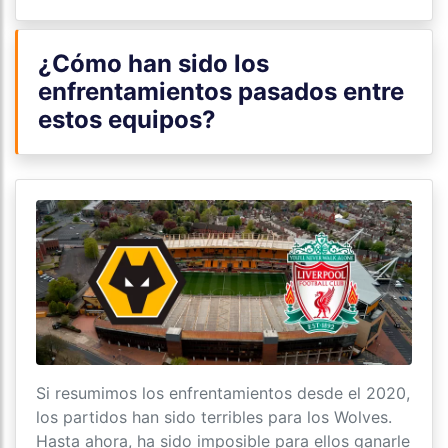
¿Cómo han sido los
enfrentamientos pasados entre
estos equipos?
Si resumimos los enfrentamientos desde el 2020,
los partidos han sido terribles para los Wolves.
Hasta ahora, ha sido imposible para ellos ganarle