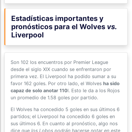
Estadísticas importantes y
pronósticos para el Wolves
vs.
Liverpool
Son 102 los encuentros por Premier League
desde el siglo XIX cuando se enfrentaron por
primera vez. El Liverpool ha podido sumar a su
favor 162 goles. Por otro lado, el Wolves
ha sido
capaz de solo anotar 110
l. Esto le da a los Rojos
un promedio de 1.58 goles por partido.
El Wolves ha concedido 5 goles en sus últimos 6
partidos; el Liverpool ha concedido 6 goles en
sus últimos 6. En cuanto al pronóstico, algo nos
dice que
los Lobos podrán hacerse notar en este