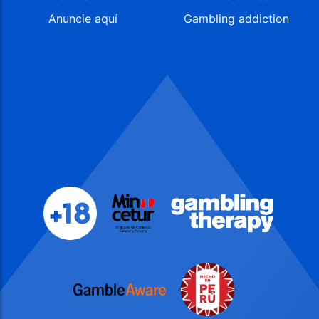
Anuncie aquí
Gambling addiction