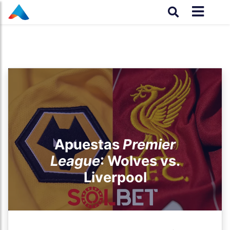
Apuestas
Premier
League
: Wolves vs.
Liverpool