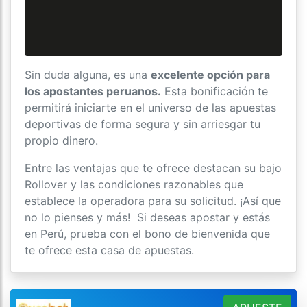
Sin duda alguna, es una
excelente opción para
los apostantes peruanos.
Esta bonificación te
permitirá iniciarte en el universo de las apuestas
deportivas de forma segura y sin arriesgar tu
propio dinero.
Entre las ventajas que te ofrece destacan su bajo
Rollover y las condiciones razonables que
establece la operadora para su solicitud. ¡Así que
no lo pienses y más! Si deseas apostar y estás
en Perú, prueba con el bono de bienvenida que
te ofrece esta casa de apuestas.