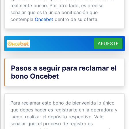
realmente bueno. Por otro lado, es preciso
señalar que es la única bonificación que
contempla
Oncebet
dentro de su oferta.
APUESTE
Pasos a seguir para reclamar el
bono Oncebet
Para reclamar este bono de bienvenida lo único
que debes hacer es registrarte en la operadora y
luego, realizar el depósito respectivo. Vale
señalar que, el proceso de registro es