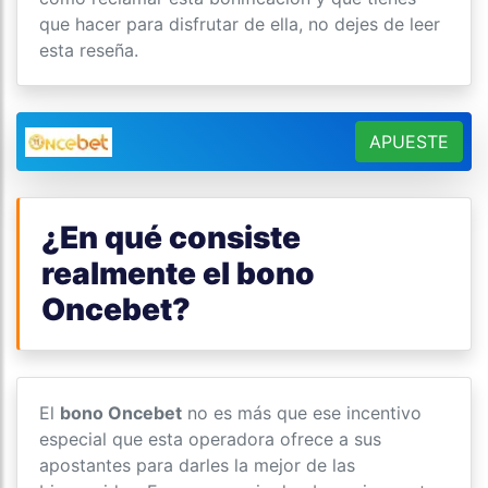
que hacer para disfrutar de ella, no dejes de leer
esta reseña.
APUESTE
¿En qué consiste
realmente el bono
Oncebet?
El
bono Oncebet
no es más que ese incentivo
especial que esta operadora ofrece a sus
apostantes para darles la mejor de las