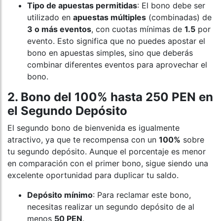
Tipo de apuestas permitidas
: El bono debe ser
utilizado en
apuestas múltiples
(combinadas) de
3 o más eventos
, con cuotas mínimas de
1.5
por
evento. Esto significa que no puedes apostar el
bono en apuestas simples, sino que deberás
combinar diferentes eventos para aprovechar el
bono.
2. Bono del 100% hasta 250 PEN en
el Segundo Depósito
El segundo bono de bienvenida es igualmente
atractivo, ya que te recompensa con un
100%
sobre
tu segundo depósito. Aunque el porcentaje es menor
en comparación con el primer bono, sigue siendo una
excelente oportunidad para duplicar tu saldo.
Depósito mínimo
: Para reclamar este bono,
necesitas realizar un segundo depósito de al
menos
50 PEN
.