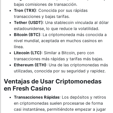
bajas comisiones de transacción.
Tron (TRX)
: Conocida por sus rápidas
transacciones y bajas tarifas.
Tether (USDT)
: Una stablecoin vinculada al dólar
estadounidense, lo que reduce la volatilidad.
Bitcoin (BTC)
: La criptomoneda más conocida a
nivel mundial, aceptada en muchos casinos en
línea.
Litecoin (LTC)
: Similar a Bitcoin, pero con
transacciones más rápidas y tarifas más bajas.
Ethereum (ETH)
: Una de las criptomonedas más
utilizadas, conocida por su seguridad y rapidez.
Ventajas de Usar Criptomonedas
en Fresh Casino
Transacciones Rápidas
: Los depósitos y retiros
en criptomonedas suelen procesarse de forma
casi instantánea, permitiéndote empezar a jugar