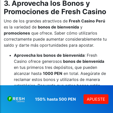
3. Aprovecha los Bonos y
Promociones de Fresh Casino
Uno de los grandes atractivos de
Fresh Casino Perú
es la variedad de
bonos de bienvenida
y
promociones
que ofrece. Saber cómo utilizarlos
correctamente puede aumentar considerablemente tu
saldo y darte más oportunidades para apostar.
Aprovecha los bonos de bienvenida
: Fresh
Casino ofrece generosos
bonos de bienvenida
en tus primeros tres depósitos, que pueden
alcanzar hasta
1000 PEN
en total. Asegúrate de
reclamar estos bonos y utilizarlos de manera
estratégica. Recuerda que estos bonos están
sujetos a ciertos
requisitos de apuesta
, por lo
que deberás cumplir con ellos antes de retirar tus
150% hasta 500 PEN
APUESTE
ganancias.
Revisa las promociones regulares
: Además de