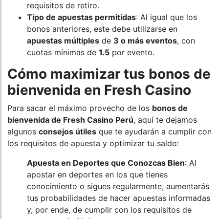
requisitos de retiro.
Tipo de apuestas permitidas
: Al igual que los
bonos anteriores, este debe utilizarse en
apuestas múltiples
de
3 o más eventos
, con
cuotas mínimas de
1.5
por evento.
Cómo maximizar tus bonos de
bienvenida en Fresh Casino
Para sacar el máximo provecho de los
bonos de
bienvenida de Fresh Casino Perú
, aquí te dejamos
algunos
consejos útiles
que te ayudarán a cumplir con
los requisitos de apuesta y optimizar tu saldo:
Apuesta en Deportes que Conozcas Bien
: Al
apostar en deportes en los que tienes
conocimiento o sigues regularmente, aumentarás
tus probabilidades de hacer apuestas informadas
y, por ende, de cumplir con los requisitos de