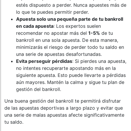
estés dispuesto a perder. Nunca apuestes más de
lo que te puedes permitir perder.
Apuesta solo una pequeña parte de tu bankroll
en cada apuesta
: Los expertos suelen
recomendar no apostar más del
1-5%
de tu
bankroll en una sola apuesta. De esta manera,
minimizarás el riesgo de perder todo tu saldo en
una serie de apuestas desafortunadas.
Evita perseguir pérdidas
: Si pierdes una apuesta,
no intentes recuperarte apostando más en la
siguiente apuesta. Esto puede llevarte a pérdidas
aún mayores. Mantén la calma y sigue tu plan de
gestión del bankroll.
Una buena gestión del bankroll te permitirá disfrutar
de las apuestas deportivas a largo plazo y evitar que
una serie de malas apuestas afecte significativamente
tu saldo.