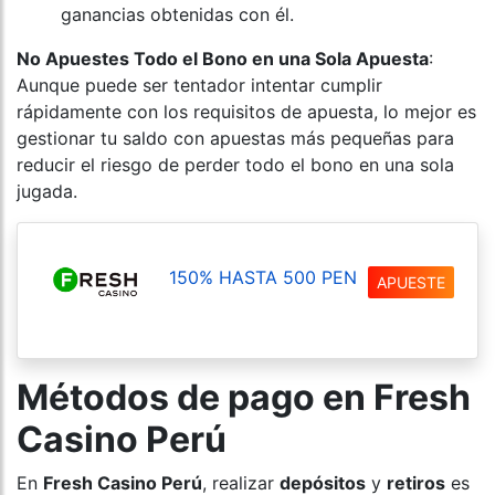
ganancias obtenidas con él.
No Apuestes Todo el Bono en una Sola Apuesta
:
Aunque puede ser tentador intentar cumplir
rápidamente con los requisitos de apuesta, lo mejor es
gestionar tu saldo con apuestas más pequeñas para
reducir el riesgo de perder todo el bono en una sola
jugada.
150% HASTA 500 PEN
APUESTE
Métodos de pago en Fresh
Casino Perú
En
Fresh Casino Perú
, realizar
depósitos
y
retiros
es