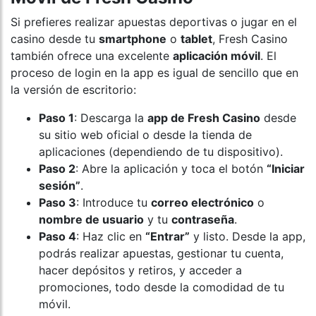
Si prefieres realizar apuestas deportivas o jugar en el
casino desde tu
smartphone
o
tablet
, Fresh Casino
también ofrece una excelente
aplicación móvil
. El
proceso de login en la app es igual de sencillo que en
la versión de escritorio:
Paso 1
: Descarga la
app de Fresh Casino
desde
su sitio web oficial o desde la tienda de
aplicaciones (dependiendo de tu dispositivo).
Paso 2
: Abre la aplicación y toca el botón
“Iniciar
sesión”
.
Paso 3
: Introduce tu
correo electrónico
o
nombre de usuario
y tu
contraseña
.
Paso 4
: Haz clic en
“Entrar”
y listo. Desde la app,
podrás realizar apuestas, gestionar tu cuenta,
hacer depósitos y retiros, y acceder a
promociones, todo desde la comodidad de tu
móvil.