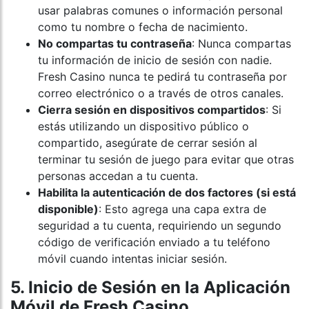
usar palabras comunes o información personal
como tu nombre o fecha de nacimiento.
No compartas tu contraseña
: Nunca compartas
tu información de inicio de sesión con nadie.
Fresh Casino nunca te pedirá tu contraseña por
correo electrónico o a través de otros canales.
Cierra sesión en dispositivos compartidos
: Si
estás utilizando un dispositivo público o
compartido, asegúrate de cerrar sesión al
terminar tu sesión de juego para evitar que otras
personas accedan a tu cuenta.
Habilita la autenticación de dos factores (si está
disponible)
: Esto agrega una capa extra de
seguridad a tu cuenta, requiriendo un segundo
código de verificación enviado a tu teléfono
móvil cuando intentas iniciar sesión.
5. Inicio de Sesión en la Aplicación
Móvil de Fresh Casino