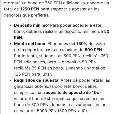
otorgará un bono de 750 PEN adicionales, dándote un
total de
1250 PEN
para empezar a apostar en los
deportes que prefieras.
Depósito mínimo
: Para poder acceder a este
bono, deberás realizar un depósito mínimo de
50
PEN
.
Monto del bono
: El bono es del
150%
del valor
de tu depósito, hasta un máximo de
500 PEN
.
Por lo tanto, si depositas 500 PEN, recibirás 750
PEN adicionales, pero si depositas 50 PEN,
recibirás 75 PEN en bono, sumando un total de
125 PEN para jugar.
Requisitos de apuesta
: Antes de poder retirar las
ganancias obtenidas con este bono, debes
cumplir con un
requisito de apuesta de 10x
el
valor del bono. Esto significa que si recibes un
bono de 500 PEN, deberás realizar apuestas por
un valor de 5000 PEN (500 PEN x 10).