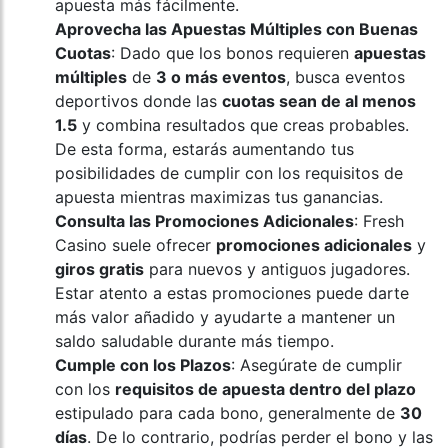
apuesta más fácilmente.
Aprovecha las Apuestas Múltiples con Buenas
Cuotas
: Dado que los bonos requieren
apuestas
múltiples
de
3 o más eventos
, busca eventos
deportivos donde las
cuotas sean de al menos
1.5
y combina resultados que creas probables.
De esta forma, estarás aumentando tus
posibilidades de cumplir con los requisitos de
apuesta mientras maximizas tus ganancias.
Consulta las Promociones Adicionales
: Fresh
Casino suele ofrecer
promociones adicionales
y
giros gratis
para nuevos y antiguos jugadores.
Estar atento a estas promociones puede darte
más valor añadido y ayudarte a mantener un
saldo saludable durante más tiempo.
Cumple con los Plazos
: Asegúrate de cumplir
con los
requisitos de apuesta dentro del plazo
estipulado para cada bono, generalmente de
30
días
. De lo contrario, podrías perder el bono y las