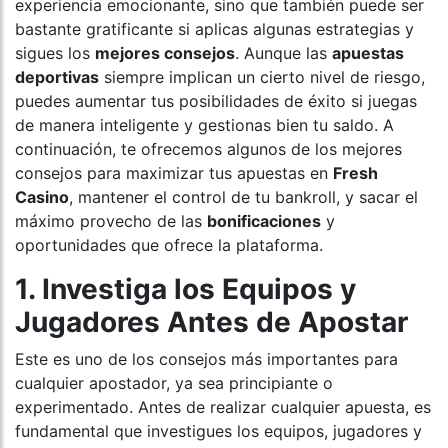
experiencia emocionante, sino que también puede ser
bastante gratificante si aplicas algunas estrategias y
sigues los
mejores consejos
. Aunque las
apuestas
deportivas
siempre implican un cierto nivel de riesgo,
puedes aumentar tus posibilidades de éxito si juegas
de manera inteligente y gestionas bien tu saldo. A
continuación, te ofrecemos algunos de los mejores
consejos para maximizar tus apuestas en
Fresh
Casino
, mantener el control de tu bankroll, y sacar el
máximo provecho de las
bonificaciones
y
oportunidades que ofrece la plataforma.
1. Investiga los Equipos y
Jugadores Antes de Apostar
Este es uno de los consejos más importantes para
cualquier apostador, ya sea principiante o
experimentado. Antes de realizar cualquier apuesta, es
fundamental que investigues los equipos, jugadores y