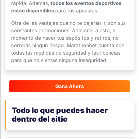
rápida. Además,
todos los eventos deportivos
están disponibles
para tus apuestas.
Otra de las ventajas que no te dejarán ir, son sus
constantes promociones. Adicional a esto, al
momento de hacer tus depósitos y retiros, no
correrás ningún riesgo. Marathonbet cuenta con
todas las medidas de seguridad y las licencias
para que no sientas ninguna inseguridad.
Todo lo que puedes hacer
dentro del sitio