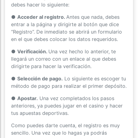
debes hacer lo siguiente:
●
Acceder al registro.
Antes que nada, debes
entrar a la página y dirigirte al botón que dice
“Registro”. De inmediato se abrirá un formulario
en el que debes colocar los datos requeridos.
●
Verificación.
Una vez hecho lo anterior, te
llegará un correo con un enlace al que debes
dirigirte para hacer la verificación.
●
Selección de pago.
Lo siguiente es escoger tu
método de pago para realizar el primer depósito.
●
Apostar.
Una vez completados los pasos
anteriores, ya puedes jugar en el casino y hacer
tus apuestas deportivas.
Como puedes darte cuenta, el registro es muy
sencillo. Una vez que lo hagas ya podrás