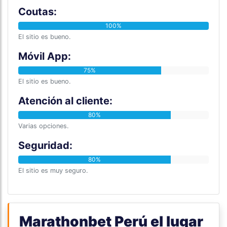
Coutas:
100%
El sitio es bueno.
Móvil App:
75%
El sitio es bueno.
Atención al cliente:
80%
Varias opciones.
Seguridad:
80%
El sitio es muy seguro.
Marathonbet Perú el lugar