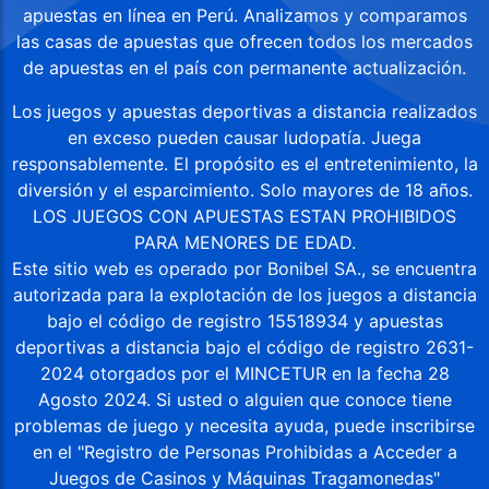
apuestas en línea en Perú. Analizamos y comparamos
las casas de apuestas que ofrecen todos los mercados
de apuestas en el país con permanente actualización.
Los juegos y apuestas deportivas a distancia realizados
en exceso pueden causar ludopatía. Juega
responsablemente. El propósito es el entretenimiento, la
diversión y el esparcimiento. Solo mayores de 18 años.
LOS JUEGOS CON APUESTAS ESTAN PROHIBIDOS
PARA MENORES DE EDAD.
Este sitio web es operado por Bonibel SA., se encuentra
autorizada para la explotación de los juegos a distancia
bajo el código de registro 15518934 y apuestas
deportivas a distancia bajo el código de registro 2631-
2024 otorgados por el MINCETUR en la fecha 28
Agosto 2024. Si usted o alguien que conoce tiene
problemas de juego y necesita ayuda, puede inscribirse
en el "Registro de Personas Prohibidas a Acceder a
Juegos de Casinos y Máquinas Tragamonedas"