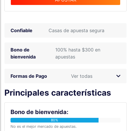
Confiable
Casas de apuesta segura
Bono de
100% hasta $300 en
bienvenida
apuestas
Formas de Pago
Ver todas
Principales características
Bono de bienvenida:
80%
No es el mejor mercado de apuestas.