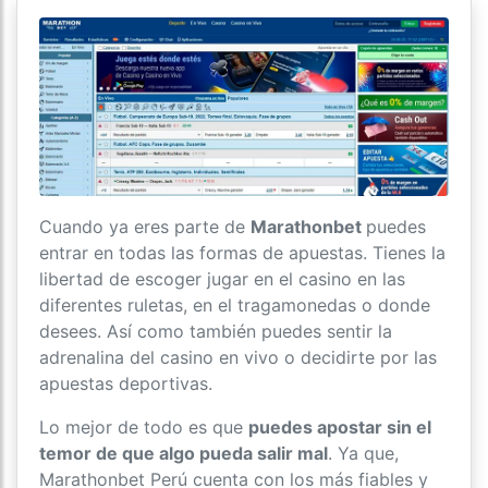
Cuando ya eres parte de
Marathonbet
puedes
entrar en todas las formas de apuestas. Tienes la
libertad de escoger jugar en el casino en las
diferentes ruletas, en el tragamonedas o donde
desees. Así como también puedes sentir la
adrenalina del casino en vivo o decidirte por las
apuestas deportivas.
Lo mejor de todo es que
puedes apostar sin el
temor de que algo pueda salir mal
. Ya que,
Marathonbet Perú cuenta con los más fiables y