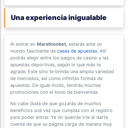
Una experiencia inigualable
Al entrar en
Marathonbet,
estarás ante un
mundo fascinante de
casas de apuestas
. Allí
podrás elegir entre los juegos de casino y las
apuestas deportivas, según lo que más te
agrade. Este sitio te brinda una amplia variedad
de mercados, así como infinitas formas de
apuestas. De igual modo, tendrás muchas
promociones con el bono de bienvenida.
No cabe duda de que gozarás de muchos
beneficios una vez que cumplas con el registro
para poder entrar. Ya no querrás irte al darte
cuenta de que su página carga de manera muy