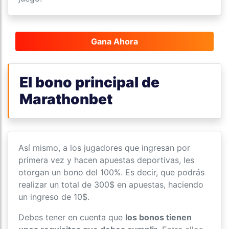
El bono principal de
Marathonbet
Así mismo, a los jugadores que ingresan por
primera vez y hacen apuestas deportivas, les
otorgan un bono del 100%. Es decir, que podrás
realizar un total de 300$ en apuestas, haciendo
un ingreso de 10$.
Debes tener en cuenta que
los bonos tienen