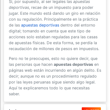
Si, por supuesto, al ser legales las
apuestas
deportivas
, recae de un impuesto para poder
jugar. Este mundo está dando un giro en relación
con su regulación. Principalmente en la práctica
de las
apuestas deportivas
dentro del entorno
digital; tomando en cuenta que este tipo de
acciones solo estaban reguladas para las casas
de apuestas físicas. De esta forma, se perdía la
recaudación de millones de pesos en impuestos.
Pero no te preocupes, esto no quiere decir, que
las personas que hacen
apuestas deportivas
en
páginas web están incurriendo en algún delito. Es
decir; aunque no es un procedimiento regulado
por las leyes peruanas sigue siendo algo legal.
Aquí te explicaremos todo lo que necesitas
saber.