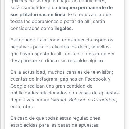
quienes no se regulen bajo sus condiciones,
serán sometidos a un
bloqueo permanente de
sus plataformas en línea
. Esto equivale a que
todas las operaciones a partir de allí, serán
consideradas como
ilegales
.
Esto puede traer como consecuencia aspectos
negativos para los clientes. Es decir, aquellos
que hayan apostado allí, corren el riesgo de ver
desaparecer su dinero sin respaldo alguno.
En la actualidad, muchos canales de televisión;
cuentas de Instagram; páginas en Facebook y
Google realizan una gran cantidad de
publicidades relacionados con casas de apuestas
deportivas como:
Inkabet, Betsson o Doradobet
,
entre otas..
En caso de que todas estas regulaciones
establecidas para las casas de apuestas