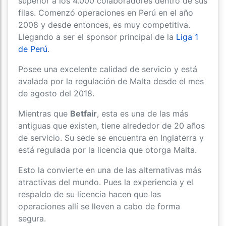
superior a los 4.000 colaboradores dentro de sus
filas. Comenzó operaciones en Perú en el año
2008 y desde entonces, es muy competitiva.
Llegando a ser el sponsor principal de la
Liga 1
de Perú
.
Posee una excelente calidad de servicio y está
avalada por la regulación de Malta desde el mes
de agosto del 2018.
Mientras que
Betfair
, esta es una de las más
antiguas que existen, tiene alrededor de 20 años
de servicio. Su sede se encuentra en Inglaterra y
está regulada por la licencia que otorga Malta.
Esto la convierte en una de las alternativas más
atractivas del mundo. Pues la experiencia y el
respaldo de su licencia hacen que las
operaciones allí se lleven a cabo de forma
segura.