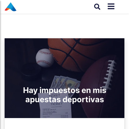
Hay impuestos en mis
apuestas deportivas