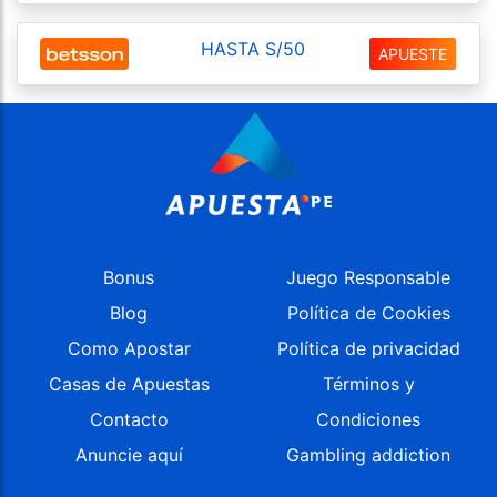
HASTA S/50
APUESTE
Bonus
Juego Responsable
Blog
Política de Cookies
Como Apostar
Política de privacidad
Casas de Apuestas
Términos y
Contacto
Condiciones
Anuncie aquí
Gambling addiction