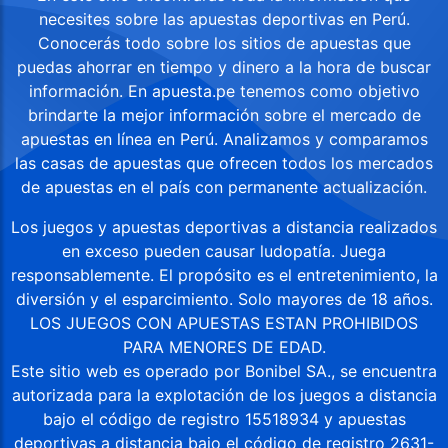
necesites sobre las apuestas deportivas en Perú.
Conocerás todo sobre los sitios de apuestas que
puedas ahorrar en tiempo y dinero a la hora de buscar
información. En apuesta.pe tenemos como objetivo
brindarte la mejor información sobre el mercado de
apuestas en línea en Perú. Analizamos y comparamos
las casas de apuestas que ofrecen todos los mercados
de apuestas en el país con permanente actualización.
Los juegos y apuestas deportivas a distancia realizados
en exceso pueden causar ludopatía. Juega
responsablemente. El propósito es el entretenimiento, la
diversión y el esparcimiento. Solo mayores de 18 años.
LOS JUEGOS CON APUESTAS ESTAN PROHIBIDOS
PARA MENORES DE EDAD.
Este sitio web es operado por Bonibel SA., se encuentra
autorizada para la explotación de los juegos a distancia
bajo el código de registro 15518934 y apuestas
deportivas a distancia bajo el código de registro 2631-