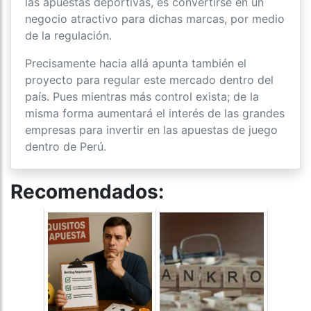
las apuestas deportivas, es convertirse en un
negocio atractivo para dichas marcas, por medio
de la regulación.
Precisamente hacia allá apunta también el
proyecto para regular este mercado dentro del
país. Pues mientras más control exista; de la
misma forma aumentará el interés de las grandes
empresas para invertir en las apuestas de juego
dentro de Perú.
Recomendados: