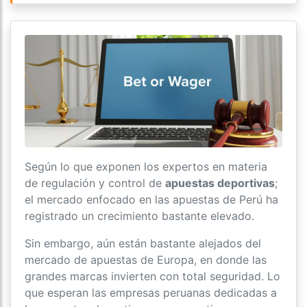
Según lo que exponen los expertos en materia
de regulación y control de
apuestas deportivas
;
el mercado enfocado en las apuestas de Perú ha
registrado un crecimiento bastante elevado.
Sin embargo, aún están bastante alejados del
mercado de apuestas de Europa, en donde las
grandes marcas invierten con total seguridad. Lo
que esperan las empresas peruanas dedicadas a