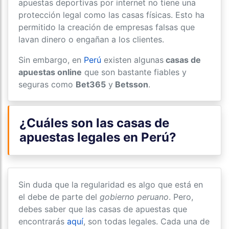
apuestas deportivas por internet no tiene una
protección legal como las casas físicas. Esto ha
permitido la creación de empresas falsas que
lavan dinero o engañan a los clientes.
Sin embargo, en
Perú
existen algunas
casas de
apuestas online
que son bastante fiables y
seguras como
Bet365
y
Betsson
.
¿Cuáles son las casas de
apuestas legales en Perú?
Sin duda que la regularidad es algo que está en
el debe de parte del
gobierno peruano
. Pero,
debes saber que las casas de apuestas que
encontrarás
aquí
, son todas legales. Cada una de