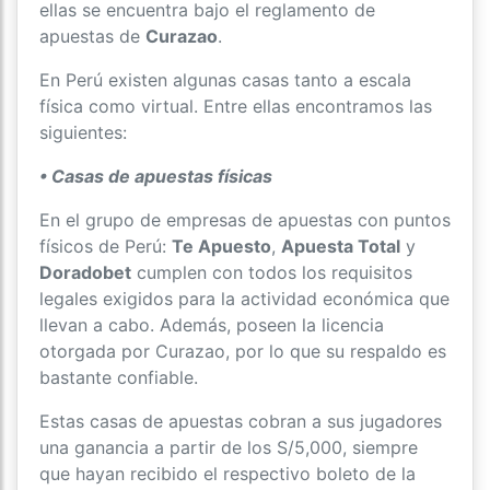
ellas se encuentra bajo el reglamento de
apuestas de
Curazao
.
En Perú existen algunas casas tanto a escala
física como virtual. Entre ellas encontramos las
siguientes:
• Casas de apuestas físicas
En el grupo de empresas de apuestas con puntos
físicos de Perú:
Te Apuesto
,
Apuesta Total
y
Doradobet
cumplen con todos los requisitos
legales exigidos para la actividad económica que
llevan a cabo. Además, poseen la licencia
otorgada por Curazao, por lo que su respaldo es
bastante confiable.
Estas casas de apuestas cobran a sus jugadores
una ganancia a partir de los S/5,000, siempre
que hayan recibido el respectivo boleto de la