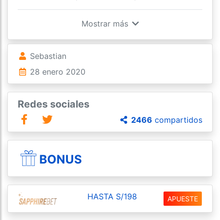
lacinia quam venenatis vestibulum. Sed posuere
consectetur est at lobortis. Cras mattis
consectetur purus sit amet fermentum.
Cras mattis consectetur purus sit amet:
Sebastian
Cum natoque
28 enero 2020
Cum sociis
Redes sociales
Cum sociis
2466
compartidos
Cum natoque
Cum sociis natoque penatibus et magnis dis
BONUS
parturient montes, nascetur ridiculus mus.
Aenean eu leo quam. Pellentesque ornare sem
lacinia quam venenatis vestibulum. Sed posuere
consectetur est at lobortis. Cras mattis
HASTA S/198
APUESTE
consectetur purus sit amet fermentum.