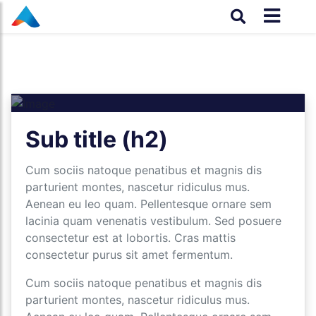
Title (h1)
Sub title (h2)
Cum sociis natoque penatibus et magnis dis
parturient montes, nascetur ridiculus mus.
Aenean eu leo quam. Pellentesque ornare sem
lacinia quam venenatis vestibulum. Sed posuere
consectetur est at lobortis. Cras mattis
consectetur purus sit amet fermentum.
Cum sociis natoque penatibus et magnis dis
parturient montes, nascetur ridiculus mus.