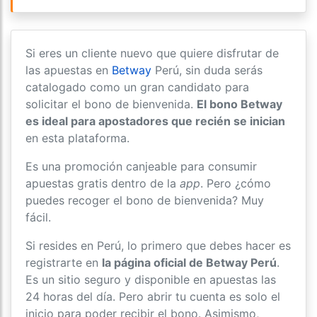
Si eres un cliente nuevo que quiere disfrutar de
las apuestas en
Betway
Perú, sin duda serás
catalogado como un gran candidato para
solicitar el bono de bienvenida.
El bono Betway
es ideal para apostadores que recién se inician
en esta plataforma.
Es una promoción canjeable para consumir
apuestas gratis dentro de la
app
. Pero ¿cómo
puedes recoger el bono de bienvenida? Muy
fácil.
Si resides en Perú, lo primero que debes hacer es
registrarte en
la página oficial de Betway Perú
.
Es un sitio seguro y disponible en apuestas las
24 horas del día. Pero abrir tu cuenta es solo el
inicio para poder recibir el bono. Asimismo,