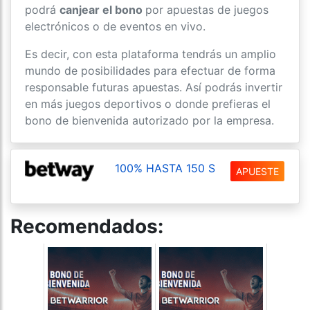
podrá
canjear el bono
por apuestas de juegos
electrónicos o de eventos en vivo.
Es decir, con esta plataforma tendrás un amplio
mundo de posibilidades para efectuar de forma
responsable futuras apuestas. Así podrás invertir
en más juegos deportivos o donde prefieras el
bono de bienvenida autorizado por la empresa.
100% HASTA 150 S
APUESTE
Recomendados: