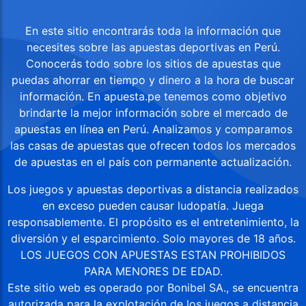
En este sitio encontrarás toda la información que
necesites sobre las apuestas deportivas en Perú.
Conocerás todo sobre los sitios de apuestas que
puedas ahorrar en tiempo y dinero a la hora de buscar
información. En apuesta.pe tenemos como objetivo
brindarte la mejor información sobre el mercado de
apuestas en línea en Perú. Analizamos y comparamos
las casas de apuestas que ofrecen todos los mercados
de apuestas en el país con permanente actualización.
Los juegos y apuestas deportivas a distancia realizados
en exceso pueden causar ludopatía. Juega
responsablemente. El propósito es el entretenimiento, la
diversión y el esparcimiento. Solo mayores de 18 años.
LOS JUEGOS CON APUESTAS ESTAN PROHIBIDOS
PARA MENORES DE EDAD.
Este sitio web es operado por Bonibel SA., se encuentra
autorizada para la explotación de los juegos a distancia