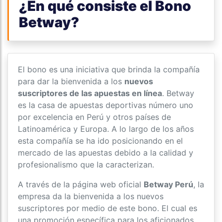
¿En qué consiste el Bono
Betway?
El bono es una iniciativa que brinda la compañía
para dar la bienvenida a los
nuevos
suscriptores de las apuestas en línea
. Betway
es la casa de apuestas deportivas número uno
por excelencia en Perú y otros países de
Latinoamérica y Europa. A lo largo de los años
esta compañía se ha ido posicionando en el
mercado de las apuestas debido a la calidad y
profesionalismo que la caracterizan.
A través de la página web oficial
Betway Perú
, la
empresa da la bienvenida a los nuevos
suscriptores por medio de este bono. El cual es
una promoción específica para los aficionados