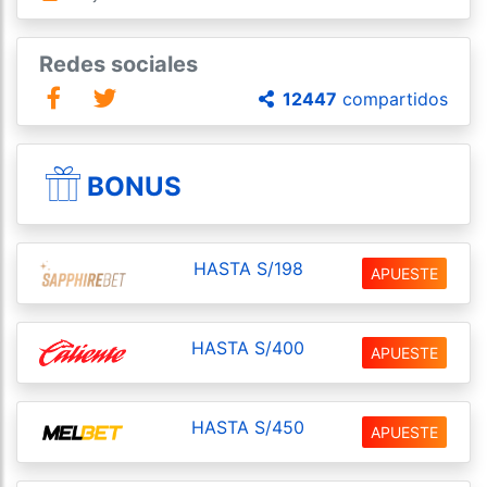
Redes sociales
12447
compartidos
BONUS
HASTA S/198
APUESTE
HASTA S/400
APUESTE
HASTA S/450
APUESTE