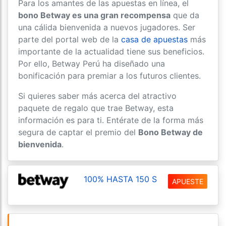
Para los amantes de las apuestas en línea, el
bono Betway es una gran recompensa
que da
una cálida bienvenida a nuevos jugadores. Ser
parte del portal web de la
casa de apuestas
más
importante de la actualidad tiene sus beneficios.
Por ello, Betway Perú ha diseñado una
bonificación para premiar a los futuros clientes.
Si quieres saber más acerca del atractivo
paquete de regalo que trae Betway, esta
información es para ti. Entérate de la forma más
segura de captar el premio del
Bono Betway de
bienvenida
.
100% HASTA 150 S
APUESTE