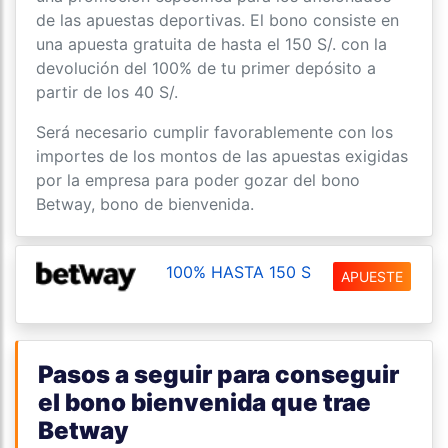
de las apuestas deportivas. El bono consiste en
una apuesta gratuita de hasta el 150 S/. con la
devolución del 100% de tu primer depósito a
partir de los 40 S/.
Será necesario cumplir favorablemente con los
importes de los montos de las apuestas exigidas
por la empresa para poder gozar del bono
Betway, bono de bienvenida.
100% HASTA 150 S
APUESTE
Pasos a seguir para conseguir
el bono bienvenida que trae
Betway