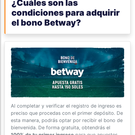
¿Cuáles son las
condiciones para adquirir
el bono Betway?
Al completar y verificar el registro de ingreso es
preciso que procedas con el primer depósito. De
esta manera, podrás optar por recibir el bono de
bienvenida. De forma gratuita, obtendrás el
100% de tu primer ingreso
para que apuestes