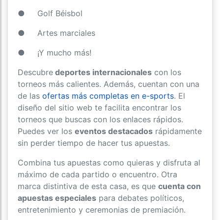
● Golf Béisbol
● Artes marciales
● ¡Y mucho más!
Descubre
deportes internacionales
con los
torneos más calientes. Además, cuentan con una
de las
ofertas más completas en e-sports
. El
diseño del sitio web te facilita encontrar los
torneos que buscas con los enlaces rápidos.
Puedes ver los
eventos destacados
rápidamente
sin perder tiempo de hacer tus apuestas.
Combina tus apuestas como quieras y disfruta al
máximo de cada partido o encuentro. Otra
marca distintiva de esta casa, es que
cuenta con
apuestas especiales
para debates políticos,
entretenimiento y ceremonias de premiación.