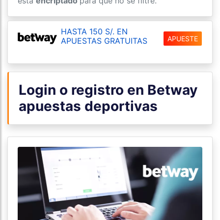
está
encriptado
para que no se filtre.
HASTA 150 S/. EN
APUESTE
APUESTAS GRATUITAS
Login o registro en Betway
apuestas deportivas