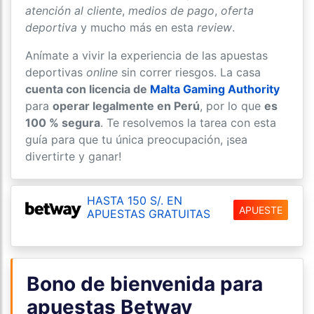
atención al cliente
,
medios de pago
,
oferta
deportiva
y mucho más en esta
review
.
Anímate a vivir la experiencia de las apuestas
deportivas
online
sin correr riesgos. La casa
cuenta con licencia de
Malta Gaming Authority
para
operar legalmente en Perú
, por lo que
es
100 % segura
. Te resolvemos la tarea con esta
guía para que tu única preocupación, ¡sea
divertirte y ganar!
HASTA 150 S/. EN
APUESTE
APUESTAS GRATUITAS
Bono de bienvenida para
apuestas Betway