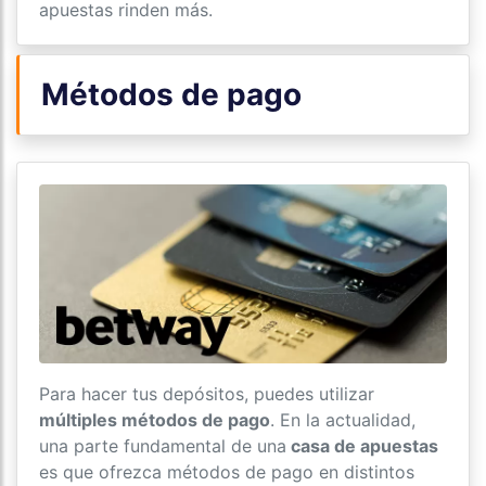
apuestas rinden más.
Métodos de pago
Para hacer tus depósitos, puedes utilizar
múltiples métodos de pago
. En la actualidad,
una parte fundamental de una
casa de apuestas
es que ofrezca métodos de pago en distintos