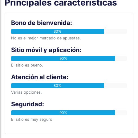
Principales características
Bono de bienvenida:
80%
No es el mejor mercado de apuestas.
Sitio móvil y aplicación:
90%
El sitio es bueno.
Atención al cliente:
80%
Varias opciones.
Seguridad:
90%
El sitio es muy seguro.