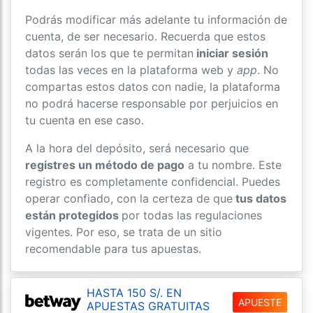
Podrás modificar más adelante tu información de
cuenta, de ser necesario. Recuerda que estos
datos serán los que te permitan
iniciar sesión
todas las veces en la plataforma web y
app
. No
compartas estos datos con nadie, la plataforma
no podrá hacerse responsable por perjuicios en
tu cuenta en ese caso.
A la hora del depósito, será necesario que
registres un método de pago
a tu nombre. Este
registro es completamente confidencial. Puedes
operar confiado, con la certeza de que
tus datos
están protegidos
por todas las regulaciones
vigentes. Por eso, se trata de un sitio
recomendable para tus apuestas.
HASTA 150 S/. EN
APUESTE
APUESTAS GRATUITAS