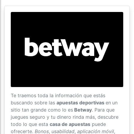
Te traemos toda la información que estás
buscando sobre las
apuestas deportivas
en
un
sitio tan grande como lo es
Betway
. Para que
juegues seguro y tu dinero rinda más, descubre
todo lo que esta
casa de apuestas
puede
ofrecerte.
Bonos
,
usabilidad
,
aplicación móvil
,