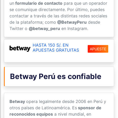
un
formulario de contacto
para que un operador
se comunique directamente. Por último, puedes
contactar a través de las distintas redes sociales
de la plataforma; como
@BetwayPeru
desde
Twitter o
@betway_peru
en Instagram.
HASTA 150 S/. EN
APUESTE
APUESTAS GRATUITAS
Betway Perú es confiable
Betway
opera legalmente desde 2006 en Perú y
otros países de Latinoamérica. Es
sponsor de
reconocidos equipos
a nivel mundial, en