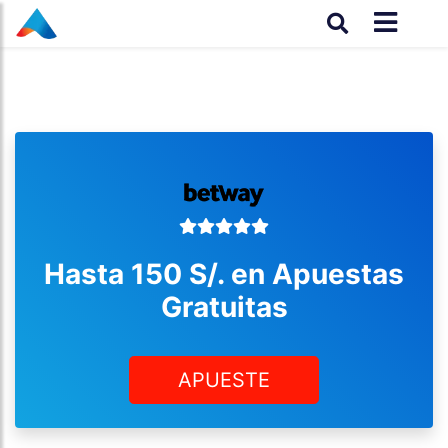
Hasta 150 S/. en Apuestas
Gratuitas
APUESTE