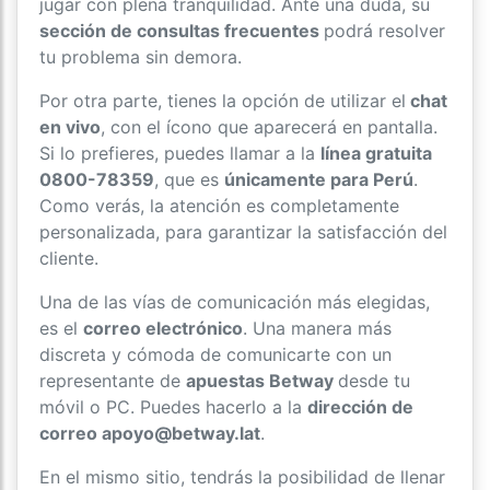
jugar con plena tranquilidad. Ante una duda, su
sección de consultas frecuentes
podrá resolver
tu problema sin demora.
Por otra parte, tienes la opción de utilizar el
chat
en vivo
, con el ícono que aparecerá en pantalla.
Si lo prefieres, puedes llamar a la
línea gratuita
0800-78359
, que es
únicamente para Perú
.
Como verás, la atención es completamente
personalizada, para garantizar la satisfacción del
cliente.
Una de las vías de comunicación más elegidas,
es el
correo electrónico
. Una manera más
discreta y cómoda de comunicarte con un
representante de
apuestas Betway
desde tu
móvil o PC. Puedes hacerlo a la
dirección de
correo apoyo@betway.lat
.
En el mismo sitio, tendrás la posibilidad de llenar