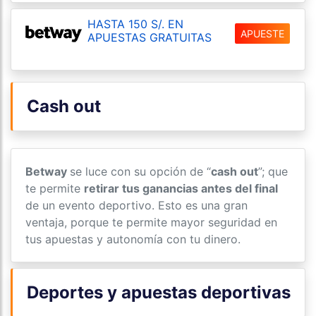
HASTA 150 S/. EN
APUESTE
APUESTAS GRATUITAS
Cash out
Betway
se luce con su opción de “
cash out
”; que
te permite
retirar tus ganancias antes del final
de un evento deportivo. Esto es una gran
ventaja, porque te permite mayor seguridad en
tus apuestas y autonomía con tu dinero.
Deportes y apuestas deportivas