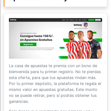
La casa de apuestas te premia con un bono de
bienvenida para tu primer registro. No te pierdas
esta oferta, para que tus apuestas rindan más.
Por tu primer depósito, la plataforma te regala el
mismo valor en apuestas gratuitas. Este monto
no se puede retirar, pero sí podrás obtener tus
ganancias.