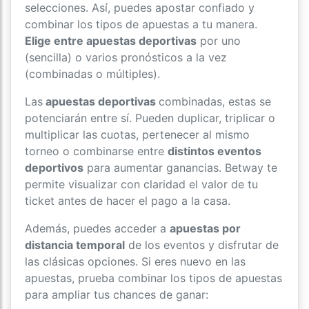
selecciones. Así, puedes apostar confiado y
combinar los tipos de apuestas a tu manera.
Elige entre apuestas deportivas
por uno
(sencilla) o varios pronósticos a la vez
(combinadas o múltiples).
Las
apuestas deportivas
combinadas, estas se
potenciarán entre sí. Pueden duplicar, triplicar o
multiplicar las cuotas, pertenecer al mismo
torneo o combinarse entre
distintos eventos
deportivos
para aumentar ganancias. Betway te
permite visualizar con claridad el valor de tu
ticket antes de hacer el pago a la casa.
Además, puedes acceder a
apuestas por
distancia temporal
de los eventos y disfrutar de
las clásicas opciones. Si eres nuevo en las
apuestas, prueba combinar los tipos de apuestas
para ampliar tus chances de ganar: