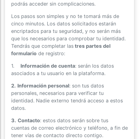
podrás acceder sin complicaciones.
Los pasos son simples y no te tomará más de
cinco minutos. Los datos solicitados estarán
encriptados para tu seguridad, y no serán más
que los necesarios para comprobar tu identidad.
Tendrás que completar las
tres partes del
formulario
de registro:
1.
Información de cuenta
: serán los datos
asociados a tu usuario en la plataforma.
2.
Información personal
: son tus datos
personales, necesarios para verificar tu
identidad. Nadie externo tendrá acceso a estos
datos.
3.
Contacto
: estos datos serán sobre tus
cuentas de correo electrónico y teléfono, a fin de
tener vías de contacto directo contigo.