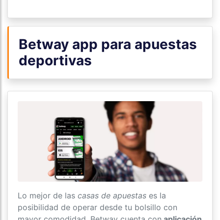
Betway app para apuestas
deportivas
Lo mejor de las
casas de apuestas
es la
posibilidad de operar desde tu bolsillo con
mayor comodidad. Betway cuenta con
aplicación