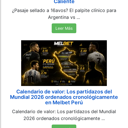
Caliente
¿Pasaje sellado a 16avos? El palpite clínico para
Argentina vs ...
Leer Más
Calendario de valor: Los partidazos del
Mundial 2026 ordenados cronológicamente
en Melbet Perú
Calendario de valor: Los partidazos del Mundial
2026 ordenados cronológicamente ...