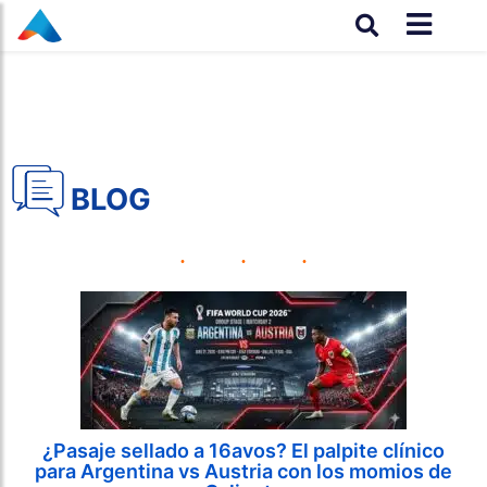
BLOG
¿Pasaje sellado a 16avos? El palpite clínico
para Argentina vs Austria con los momios de