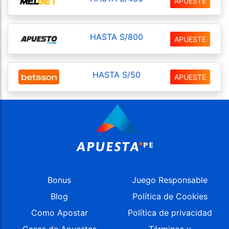
APUESTE
HASTA S/800
APUESTE
HASTA S/50
APUESTE
Bonus
Juego Responsable
Blog
Política de Cookies
Como Apostar
Política de privacidad