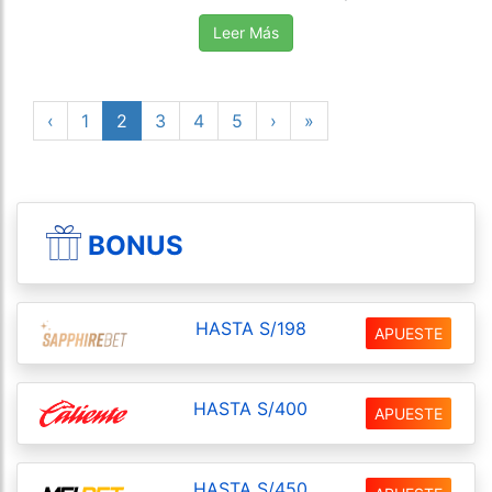
Leer Más
‹
1
2
3
4
5
›
»
BONUS
HASTA S/198
APUESTE
HASTA S/400
APUESTE
HASTA S/450