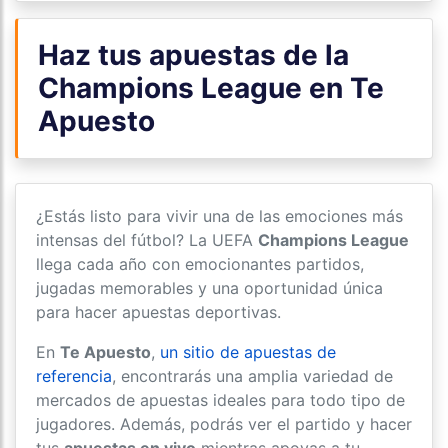
Haz tus apuestas de la
Champions League en Te
Apuesto
¿Estás listo para vivir una de las emociones más
intensas del fútbol? La UEFA
Champions League
llega cada año con emocionantes partidos,
jugadas memorables y una oportunidad única
para hacer apuestas deportivas.
En
Te Apuesto
,
un sitio de apuestas de
referencia
, encontrarás una amplia variedad de
mercados de apuestas ideales para todo tipo de
jugadores. Además, podrás ver el partido y hacer
tus
apuestas en vivo
mientras apoyas a tu