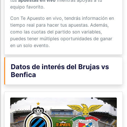
equipo favorito.
Con Te Apuesto en vivo, tendrás información en
tiempo real para hacer tus apuestas. Además,
como las cuotas del partido son variables,
puedes tener múltiples oportunidades de ganar
en un solo evento.
Datos de interés del Brujas vs
Benfica