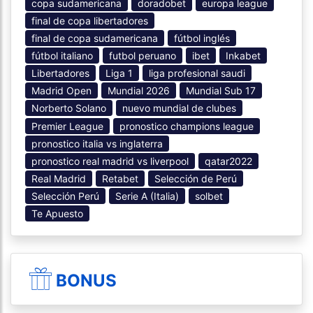
copa sudamericana
doradobet
europa league
final de copa libertadores
final de copa sudamericana
fútbol inglés
fútbol italiano
futbol peruano
ibet
Inkabet
Libertadores
Liga 1
liga profesional saudi
Madrid Open
Mundial 2026
Mundial Sub 17
Norberto Solano
nuevo mundial de clubes
Premier League
pronostico champions league
pronostico italia vs inglaterra
pronostico real madrid vs liverpool
qatar2022
Real Madrid
Retabet
Selección de Perú
Selección Perú
Serie A (Italia)
solbet
Te Apuesto
BONUS