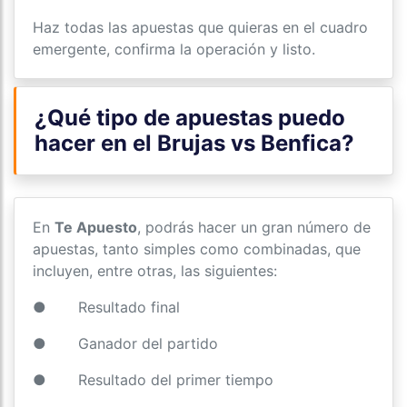
Haz todas las apuestas que quieras en el cuadro
emergente, confirma la operación y listo.
¿Qué tipo de apuestas puedo
hacer en el Brujas vs Benfica?
En
Te Apuesto
, podrás hacer un gran número de
apuestas, tanto simples como combinadas, que
incluyen, entre otras, las siguientes:
● Resultado final
● Ganador del partido
● Resultado del primer tiempo