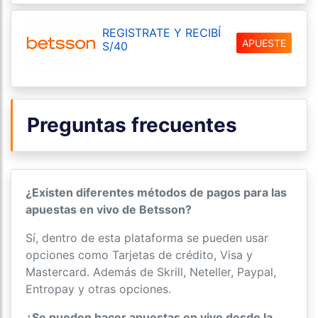
REGISTRATE Y RECIBÍ
APUESTE
S/40
Preguntas frecuentes
¿Existen diferentes métodos de pagos para las
apuestas en vivo de Betsson?
Sí, dentro de esta plataforma se pueden usar
opciones como Tarjetas de crédito, Visa y
Mastercard. Además de Skrill, Neteller, Paypal,
Entropay y otras opciones.
¿Se pueden hacer apuestas en vivo desde la