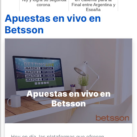
corona
Final entre Argentina y
España
Apuestas en vivo en
Betsson
Apuestas en vivo en
Betsson
Hoy en día, las plataformas que ofrecen