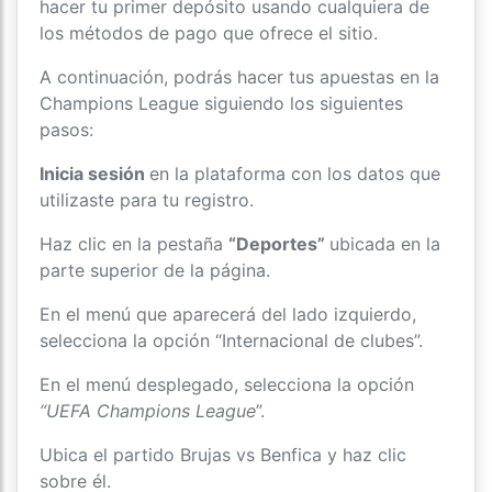
hacer tu primer depósito usando cualquiera de
los métodos de pago que ofrece el sitio.
A continuación, podrás hacer tus apuestas en la
Champions League siguiendo los siguientes
pasos:
Inicia sesión
en la plataforma con los datos que
utilizaste para tu registro.
Haz clic en la pestaña
“Deportes”
ubicada en la
parte superior de la página.
En el menú que aparecerá del lado izquierdo,
selecciona la opción “Internacional de clubes”.
En el menú desplegado, selecciona la opción
“UEFA Champions League
”.
Ubica el partido Brujas vs Benfica y haz clic
sobre él.