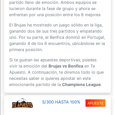
partido lleno de emoción. Ambos equipos se
lucieron durante la fase de grupo y ahora se
enfrentan por una posición entre los 8 mejores.
El Brujas ha mostrado un juego sólido en la liga,
ganando dos de sus tres partidos y empatando
uno. Por su parte, el Benfica dominó en Portugal,
ganando 4 de los 6 encuentros, ubicándose en la
primera posición.
Si te gustan las apuestas deportivas, puedes
vivir la emoción del
Brujas vs Benfica
en Te
Apuesto. A continuación, te diremos todo lo que
necesitas saber si quieres apostar en este
emocionante partido de la
Champions League
.
S/300 HASTA 100%
APUESTE