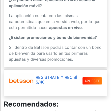
aplicación móvil?
La aplicación cuenta con las mismas
características que en la versión web, por lo que
está permitido hacer
apuestas en vivo
.
¿Existen promociones y bono de bienvenida?
Sí, dentro de Betsson podrás contar con un bono
de bienvenida para usarlo en tus primeras
apuestas y diversas promociones.
REGISTRATE Y RECIBÍ
APUESTE
S/40
Recomendados: