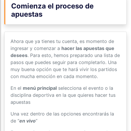
Comienza el proceso de
apuestas
Ahora que ya tienes tu cuenta, es momento de
ingresar y comenzar a
hacer las apuestas que
desees
. Para esto, hemos preparado una lista de
pasos que puedes seguir para completarlo. Una
muy buena opción que te hará vivir los partidos
con mucha emoción en cada momento.
En el
menú principal
selecciona el evento o la
disciplina deportiva en la que quieres hacer tus
apuestas
Una vez dentro de las opciones encontrarás la
de “
en vivo
”