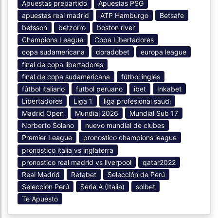
Apuestas prepartido
Apuestas PSG
apuestas real madrid
ATP Hamburgo
Betsafe
betsson
betzorro
boston river
Champions League
Copa Libertadores
copa sudamericana
doradobet
europa league
final de copa libertadores
final de copa sudamericana
fútbol inglés
fútbol italiano
futbol peruano
ibet
Inkabet
Libertadores
Liga 1
liga profesional saudi
Madrid Open
Mundial 2026
Mundial Sub 17
Norberto Solano
nuevo mundial de clubes
Premier League
pronostico champions league
pronostico italia vs inglaterra
pronostico real madrid vs liverpool
qatar2022
Real Madrid
Retabet
Selección de Perú
Selección Perú
Serie A (Italia)
solbet
Te Apuesto