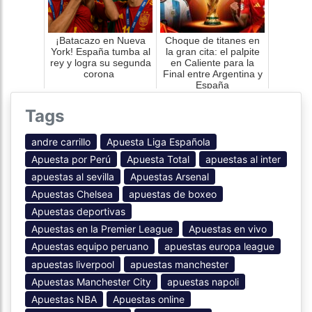
¡Batacazo en Nueva
Choque de titanes en
York! España tumba al
la gran cita: el palpite
rey y logra su segunda
en Caliente para la
corona
Final entre Argentina y
España
Tags
andre carrillo
Apuesta Liga Española
Apuesta por Perú
Apuesta Total
apuestas al inter
apuestas al sevilla
Apuestas Arsenal
Apuestas Chelsea
apuestas de boxeo
Apuestas deportivas
Apuestas en la Premier League
Apuestas en vivo
Apuestas equipo peruano
apuestas europa league
apuestas liverpool
apuestas manchester
Apuestas Manchester City
apuestas napoli
Apuestas NBA
Apuestas online